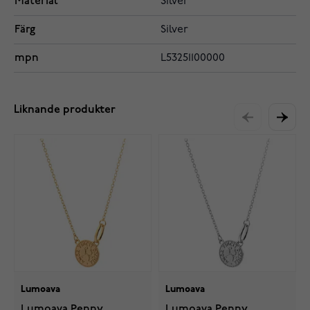
Material
Silver
Färg
Silver
mpn
L53251100000
Liknande produkter
Lumoava
Lumoava
Lumoava Penny
Lumoava Penny