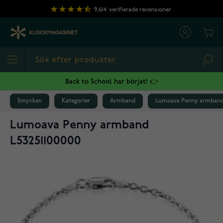
Hoppa till innehållet
9,614
verifierade recensioner
Cart
Sea
Back to School har börjat! 👉
Smycken
Kategorier
Armband
Lumoava Penny armband 
Lumoava Penny armband
L53251100000