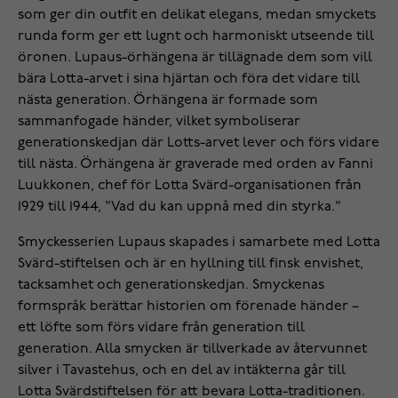
som ger din outfit en delikat elegans, medan smyckets
runda form ger ett lugnt och harmoniskt utseende till
öronen. Lupaus-örhängena är tillägnade dem som vill
bära Lotta-arvet i sina hjärtan och föra det vidare till
nästa generation. Örhängena är formade som
sammanfogade händer, vilket symboliserar
generationskedjan där Lotts-arvet lever och förs vidare
till nästa. Örhängena är graverade med orden av Fanni
Luukkonen, chef för Lotta Svärd-organisationen från
1929 till 1944, "Vad du kan uppnå med din styrka."
Smyckesserien Lupaus skapades i samarbete med Lotta
Svärd-stiftelsen och är en hyllning till finsk envishet,
tacksamhet och generationskedjan. Smyckenas
formspråk berättar historien om förenade händer –
ett löfte som förs vidare från generation till
generation. Alla smycken är tillverkade av återvunnet
silver i Tavastehus, och en del av intäkterna går till
Lotta Svärdstiftelsen för att bevara Lotta-traditionen.