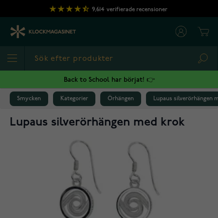
Hoppa till innehållet
9,614
verifierade recensioner
Cart
Sea
Back to School har börjat! 👉
Smycken
Kategorier
Örhängen
Lupaus silverörhängen 
Lupaus silverörhängen med krok