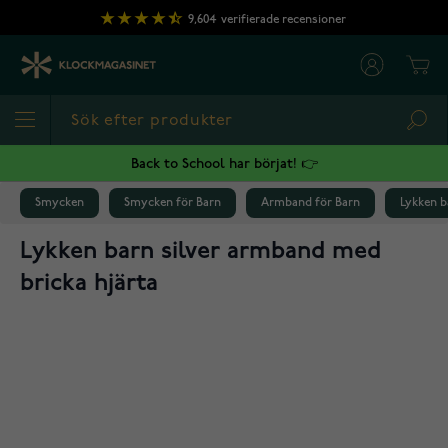
Hoppa till innehållet
9,604
verifierade recensioner
Cart
Sea
Back to School har börjat! 👉
Smycken
Smycken för Barn
Armband för Barn
Lykken b
Lykken barn silver armband med
bricka hjärta