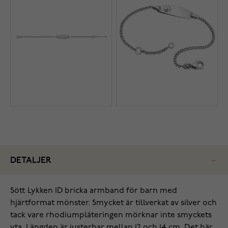
DETALJER
Sött Lykken ID bricka armband för barn med
hjärtformat mönster. Smycket är tillverkat av silver och
tack vare rhodiumpläteringen mörknar inte smyckets
yta. Längden är justerbar mellan 12 och 14 cm. Det här