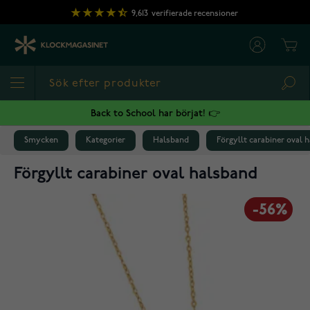
Hoppa till innehållet
9,613
verifierade recensioner
Cart
Sea
Back to School har börjat! 👉
Smycken
Kategorier
Halsband
Förgyllt carabiner oval 
Förgyllt carabiner oval halsband
-56%