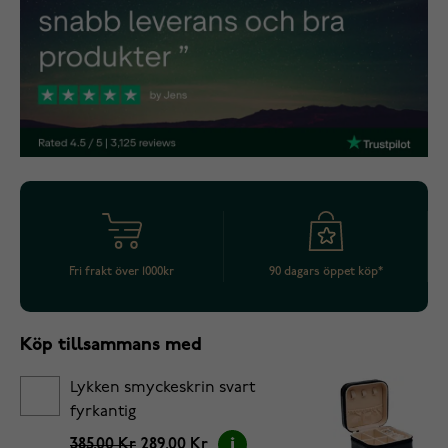
Fri frakt över 1000kr
90 dagars öppet köp*
Köp tillsammans med
Lykken smyckeskrin svart
fyrkantig
385.00 Kr
289.00 Kr