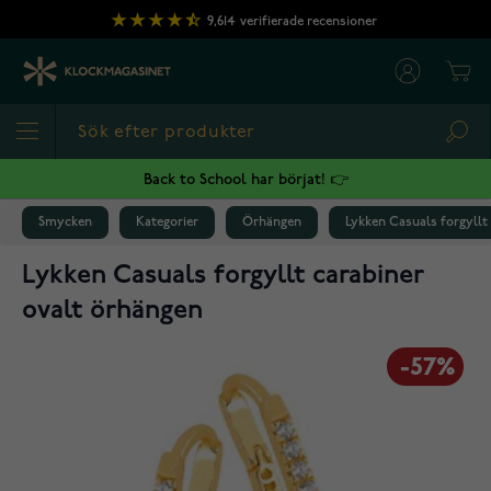
Hoppa till innehållet
9,614
verifierade recensioner
Cart
Sea
Back to School har börjat! 👉
Smycken
Kategorier
Örhängen
Lykken Casuals forgyllt
Lykken Casuals forgyllt carabiner
ovalt örhängen
-57%