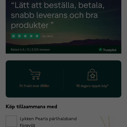
Fri frakt över 1000kr
90 dagars öppet köp*
Köp tillsammans med
Lykken Pearls pärlhalsband
förgyllt