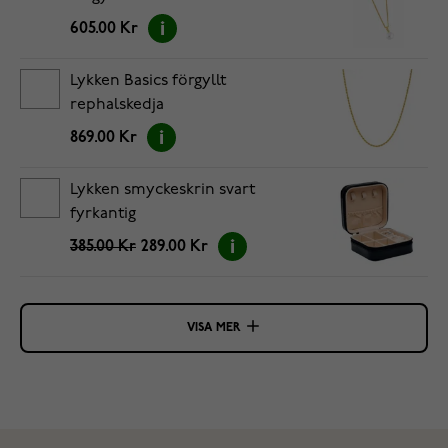
605.00 Kr
Lykken Basics förgyllt
rephalskedja
869.00 Kr
Lykken smyckeskrin svart
fyrkantig
385.00 Kr
289.00 Kr
VISA MER