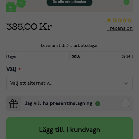
385,00 Kr
1
recension
Leveranstid: 3-5 arbetsdagar
I lager
SKU:
62184-1
Välj
Jag vill ha presentinslagning
Lägg till i kundvagn