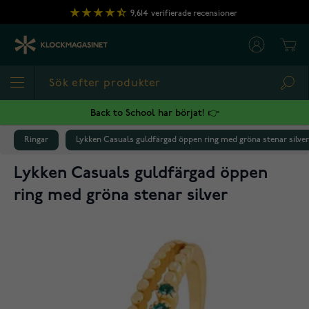
Hoppa till innehållet
9,614
verifierade recensioner
Cart
Sea
Back to School har börjat! 👉
Ringar
Lykken Casuals guldfärgad öppen ring med gröna stenar silver
Lykken Casuals guldfärgad öppen
ring med gröna stenar silver