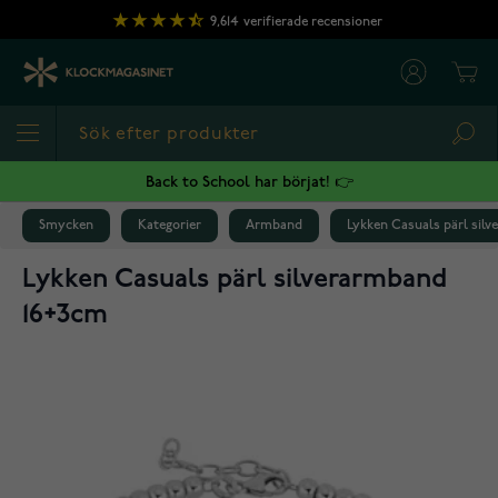
Hoppa till innehållet
9,614
verifierade recensioner
Cart
Sea
Back to School har börjat! 👉
Smycken
Kategorier
Armband
Lykken Casuals pärl sil
Lykken Casuals pärl silverarmband
16+3cm