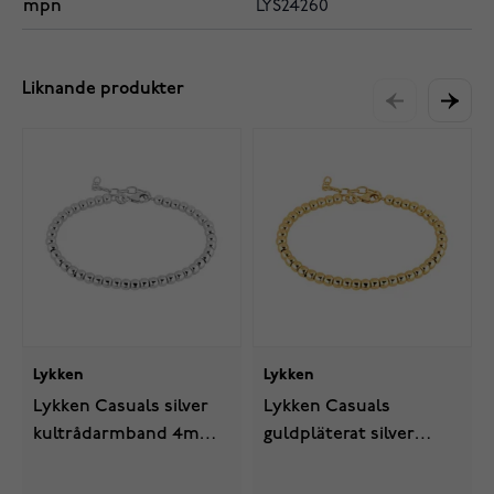
mpn
LYS24260
Liknande produkter
Lykken
Lykken
Lykken Casuals silver
Lykken Casuals
kultrådarmband 4mm
guldpläterat silver
16+3cm
kultrådarmband 4mm
16+3cm