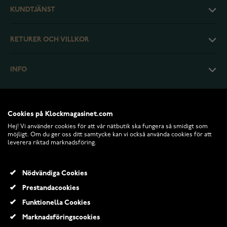
KUNDTJÄNST
RETURER OCH VILLKOR
INFO
Cookies på Klockmagasinet.com
Hej! Vi använder cookies för att vår nätbutik ska fungera så smidigt som
möjligt. Om du ger oss ditt samtycke kan vi också använda cookies för att
leverera riktad marknadsföring.
Nödvändiga Cookies
Prestandacookies
© 2026 Klockmagasinet.com
Funktionella Cookies
Lykken Casuals pärl silverarmband 16+3cm
Marknadsföringscookies
825,00 Kr