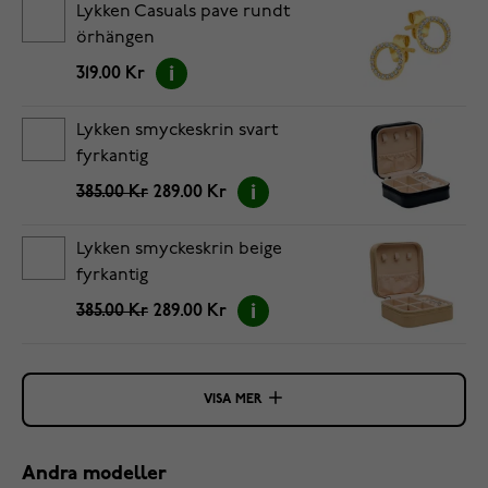
Lykken Casuals pave rundt
örhängen
319.00 Kr
Lykken smyckeskrin svart
fyrkantig
385.00 Kr
289.00 Kr
Lykken smyckeskrin beige
fyrkantig
385.00 Kr
289.00 Kr
VISA MER
Andra modeller