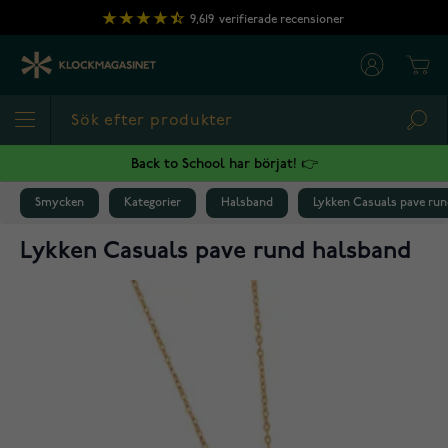
Hoppa till innehållet
9,619
verifierade recensioner
Cart
Sea
Back to School har börjat! 👉
Smycken
Kategorier
Halsband
Lykken Casuals pave ru
Lykken Casuals pave rund halsband