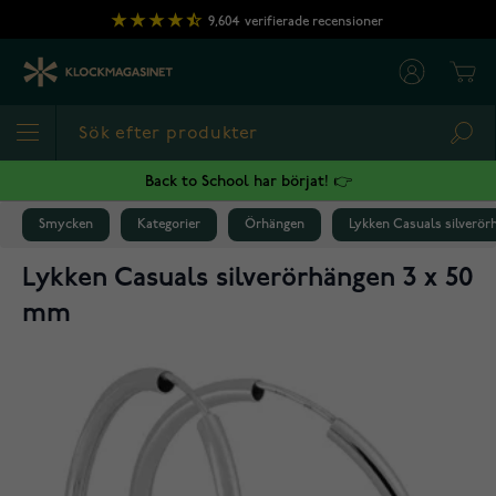
Hoppa till innehållet
9,604
verifierade recensioner
Cart
Sea
Back to School har börjat! 👉
Smycken
Kategorier
Örhängen
Lykken Casuals silverör
Lykken Casuals silverörhängen 3 x 50
mm