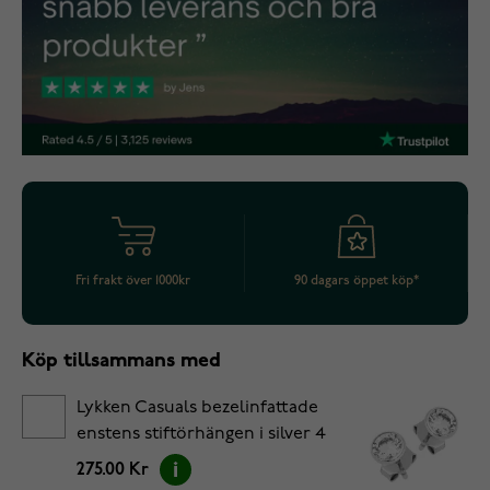
Fri frakt över 1000kr
90 dagars öppet köp*
Köp tillsammans med
Lykken Casuals bezelinfattade
enstens stiftörhängen i silver 4
mm
275.00 Kr