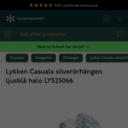
Hoppa till innehållet
9,619
verifierade recensioner
Cart
Sea
Back to School har börjat! 👉
Smycken
Kategorier
Örhängen
Lykken Casuals silverör
Lykken Casuals silverörhängen
ljusblå halo LYS25066