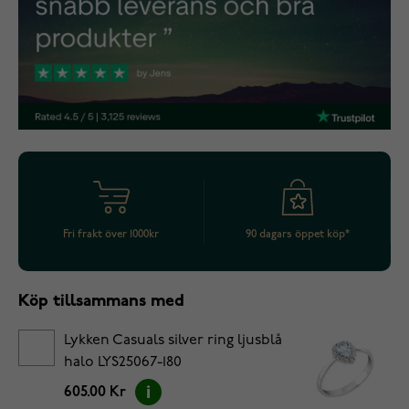
Fri frakt över 1000kr
90 dagars öppet köp*
Köp tillsammans med
Lykken Casuals silver ring ljusblå
halo LYS25067-180
605.00 Kr