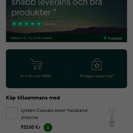
Fri frakt över 1000kr
90 dagars öppet köp*
Köp tillsammans med
Lykken Casuals silver halsband
zirkonia
935.00 Kr