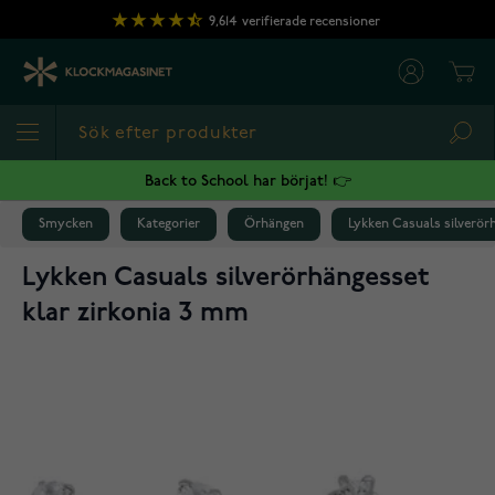
Hoppa till innehållet
9,614
verifierade recensioner
Cart
Sea
Back to School har börjat! 👉
Smycken
Kategorier
Örhängen
Lykken Casuals silverör
Lykken Casuals silverörhängesset
klar zirkonia 3 mm