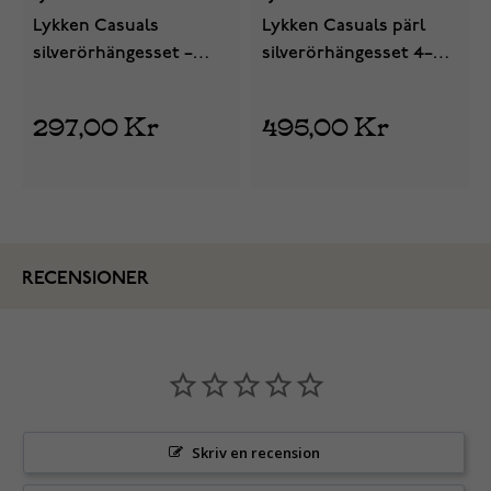
Lykken Casuals
Lykken Casuals pärl
silverörhängesset –
silverörhängesset 4–6
kulor, ringar & zirkonia
mm
297,00 Kr
495,00 Kr
RECENSIONER
Skriv en recension