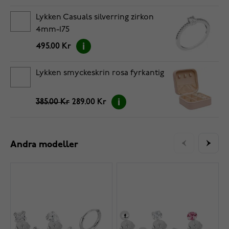
Lykken Casuals silverring zirkon
4mm-175
495.00 Kr
Lykken smyckeskrin rosa fyrkantig
385.00 Kr
289.00 Kr
Andra modeller