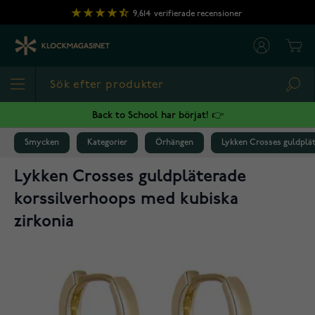
Hoppa till innehållet
9,614
verifierade recensioner
Cart
Sea
Back to School har börjat! 👉
Smycken
Kategorier
Örhängen
Lykken Crosses guldplät
Lykken Crosses guldpläterade
korssilverhoops med kubiska
zirkonia