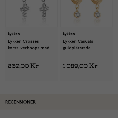
Lykken
Lykken
Lykken Crosses
Lykken Casuals
korssilverhoops med
guldpläterade
kubiska zirkonia
silverhoops med kubic
zirconia hänge
869,00 Kr
1 089,00 Kr
RECENSIONER