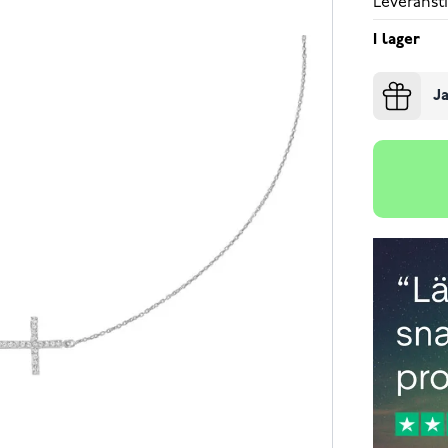
Leveransti
I lager
Ja