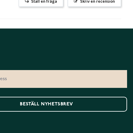
Ställ en fråga
Skriv en recension
BESTÄLL NYHETSBREV