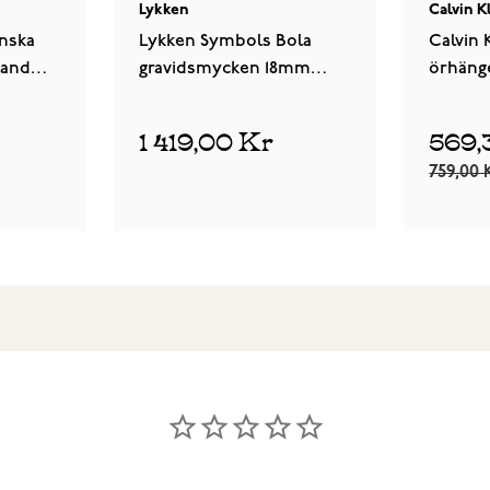
Lykken
Calvin K
nska
Lykken Symbols Bola
Calvin 
band
gravidsmycken 18mm
örhäng
80cm
1 419,00 Kr
569,
759,00 