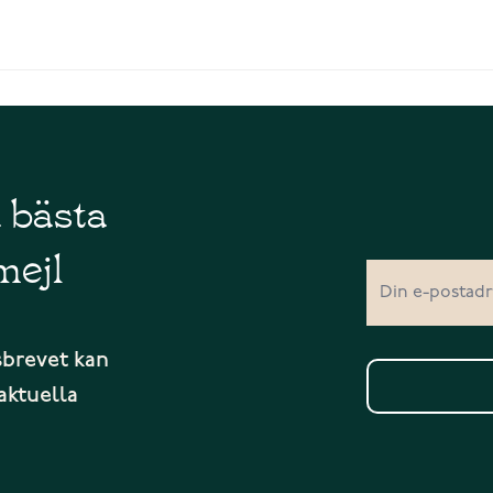
å bästa
mejl
sbrevet kan
aktuella