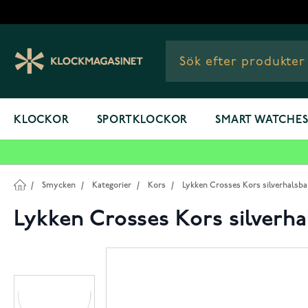
Hoppa till innehållet
KLOCKOR
SPORTKLOCKOR
SMART WATCHE
/
Smycken
/
Kategorier
/
Kors
/
Lykken Crosses Kors silverhalsb
Lykken Crosses Kors silverh