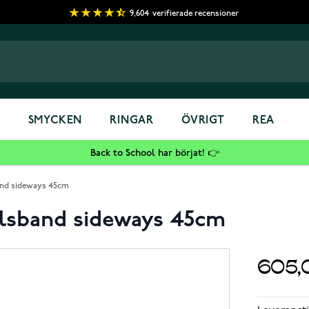
9,604
verifierade recensioner
S
SMYCKEN
RINGAR
ÖVRIGT
REA
Back to School har börjat! 👉
and sideways 45cm
alsband sideways 45cm
605,