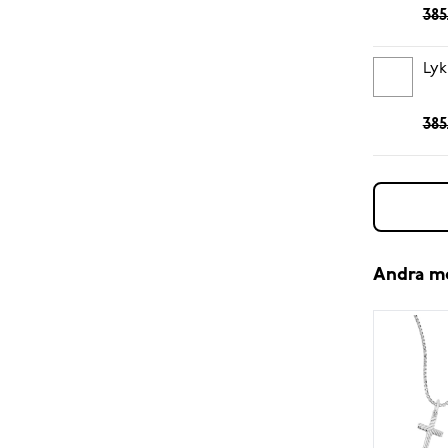
385
Lyk
385
Andra m