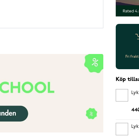
Fri frak
Köp til
Lyk
440
Lyk