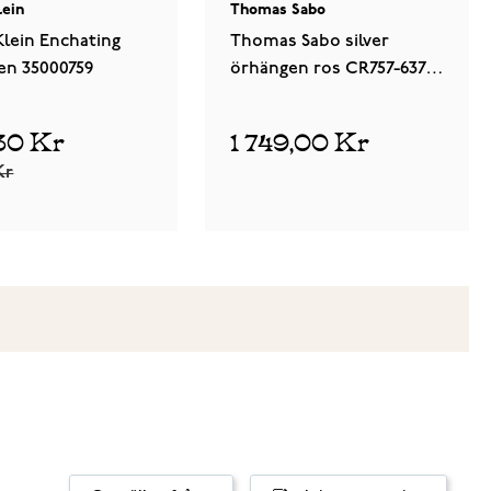
lein
Thomas Sabo
Klein Enchating
Thomas Sabo silver
en 35000759
örhängen ros CR757-637-
21
30 Kr
1 749,00 Kr
Kr