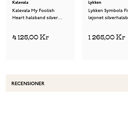
Kalevala
Lykken
Kalevala My Foolish
Lykken Symbols Fi
Heart halsband silver
lejonet silverhals
225134046
50cm
4 125,00 Kr
1 265,00 Kr
RECENSIONER