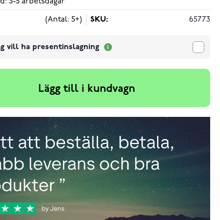
d: 3-5 arbetsdagar
(Antal: 5+)
SKU:
65773
g vill ha presentinslagning
Lägg till i kundvagn