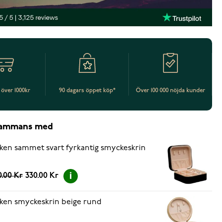
t över 1000kr
90 dagars öppet köp*
Över 100 000 nöjda kunder
lsammans med
ken sammet svart fyrkantig smyckeskrin
.00 Kr
330.00 Kr
ken smyckeskrin beige rund