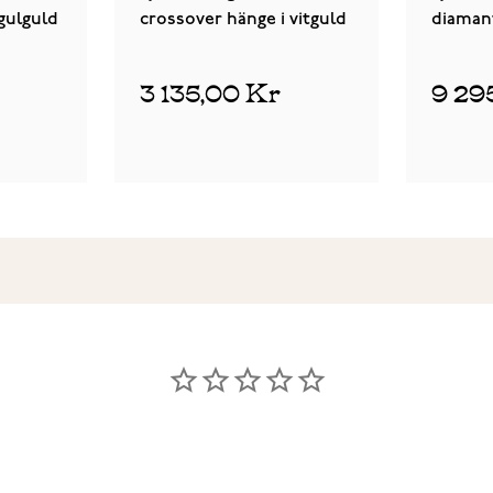
gulguld
crossover hänge i vitguld
diaman
gulgul
3 135,00 Kr
9 29