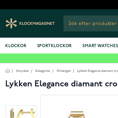
Hoppa till innehållet
KLOCKOR
SPORTKLOCKOR
SMART WATCHE
/
Smycken
/
Kategorier
/
Örhängen
/
Lykken Elegance diamant cro
Lykken Elegance diamant cro