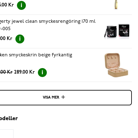
5.00 Kr
erty jewel clean smyckesrengöring 170 ml
-005
.00 Kr
ken smyckeskrin beige fyrkantig
.00 Kr
289.00 Kr
VISA MER
odeller