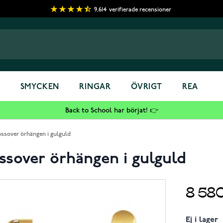
9,614
verifierade recensioner
S
SMYCKEN
RINGAR
ÖVRIGT
REA
Back to School har börjat! 👉
ssover örhängen i gulguld
ssover örhängen i gulguld
8 58
Ej i lager