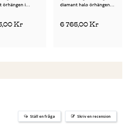
t örhängen i
diamant halo örhängen i
d
vitguld 5,3 mm
5,00 Kr
6 765,00 Kr
Ställ en fråga
Skriv en recension