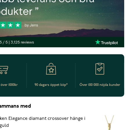
t över 1000kr
90 dagars öppet köp*
Över 100 000 nöjda kunder
lsammans med
ken Elegance diamant crossover hänge i
guld