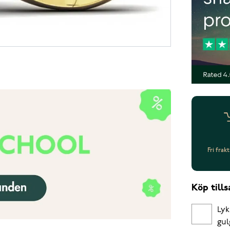
Fri frak
Köp til
Lyk
gul