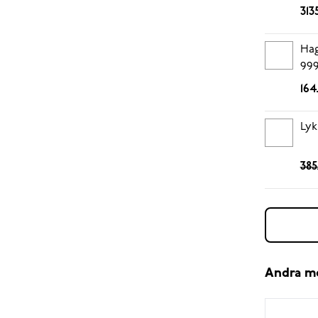
313
Hag
999
164
Lyk
385
Andra m