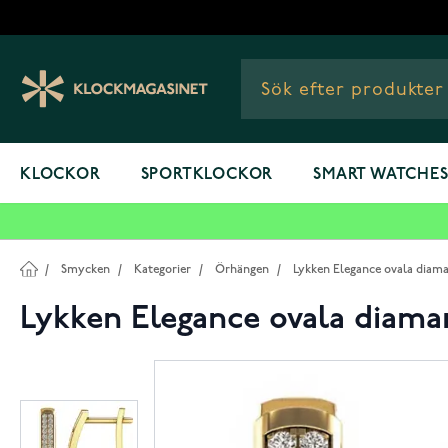
Hoppa till innehållet
KLOCKOR
SPORTKLOCKOR
SMART WATCHE
/
Smycken
/
Kategorier
/
Örhängen
/
Lykken Elegance ovala diama
Lykken Elegance ovala diama