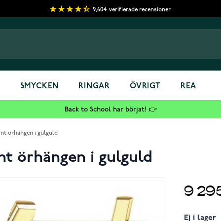
9,604
verifierade recensioner
S
SMYCKEN
RINGAR
ÖVRIGT
REA
Back to School har börjat! 👉
nt örhängen i gulguld
nt örhängen i gulguld
9 29
Ej i lager