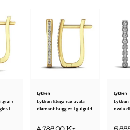
Lykken
Lykken
lgrain
Lykken Elegance ovala
Lykken 
ies i
diamant huggies i gulguld
ovala d
vitguld
4 785,00 Kr
5 55