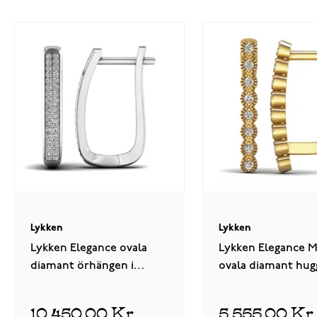
Lykken
Lykken
Lykken Elegance ovala
Lykken Elegance Mi
diamant örhängen i
ovala diamant hugg
vitguld
gulguld
10 450,00 Kr
5 555,00 Kr