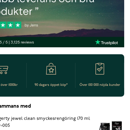
t över 1000kr
90 dagars öppet köp*
Över 100 000 nöjda kunder
lsammans med
erty jewel clean smyckesrengöring 170 ml
-005