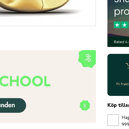
Fri frak
Köp til
Hag
999