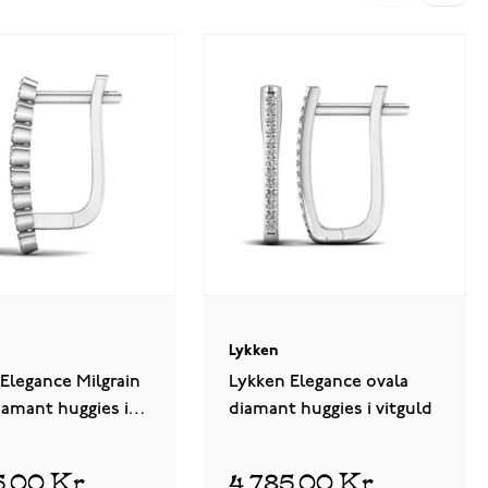
Lykken
Elegance Milgrain
Lykken Elegance ovala
iamant huggies i
diamant huggies i vitguld
5,00 Kr
4 785,00 Kr