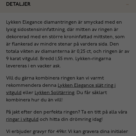
DETALJER
Lykken Elegance diamantringen är smyckad med en
lyxig sidostensininfattning, där mitten av ringen är
dekorerad med en större kroninfattad mittsten, som
är flankerad av mindre stenar på vardera sida. Den
totala vikten av diamanterna är 0,25 ct, och ringen är av
9 karat vitguld. Bredd 1,55 mm. Lykken-ringarna
levereras i en vacker ask.
Vill du gärna kombinera ringen kan vi varmt
rekommendera denna
Lykken Elegance slät ring i
vitguld
eller
Lykken Solitärring
. Du får såklart
kombinera hur du än vill!
På jakt efter den perfekta ringen? Ta en titt på alla våra
ringar i vitguld
och hitta din drömring idag!
Vi erbjuder gravyr för 49kr. Vi kan gravera dina initialer