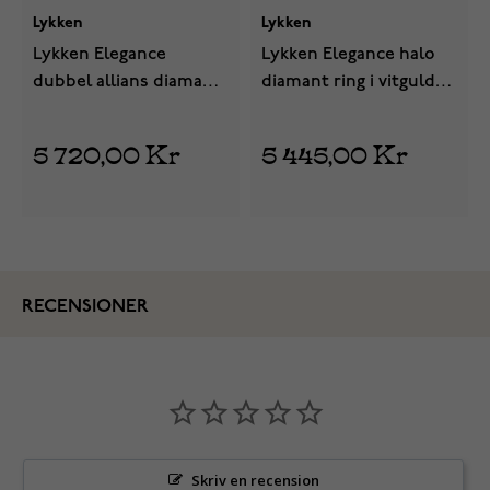
Lykken
Lykken
Lykken Elegance
Lykken Elegance halo
dubbel allians diamant
diamant ring i vitguld
ring i vitguld 0,15 ct
0,12 ct
5 720,00 Kr
5 445,00 Kr
RECENSIONER
Skriv en recension