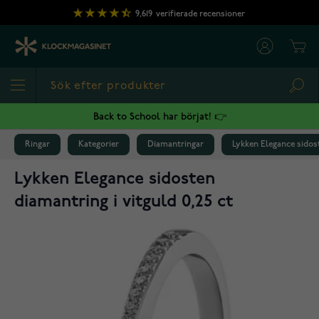
Hoppa till innehållet
9,619
verifierade recensioner
Cart
Sea
Back to School har börjat! 👉
Ringar
Kategorier
Diamantringar
Lykken Elegance sidost
Lykken Elegance sidosten
diamantring i vitguld 0,25 ct