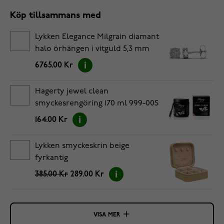
Köp tillsammans med
Lykken Elegance Milgrain diamant
halo örhängen i vitguld 5,3 mm
6765.00 Kr
Hagerty jewel clean
smyckesrengöring 170 ml 999-005
164.00 Kr
Lykken smyckeskrin beige
fyrkantig
385.00 Kr
289.00 Kr
VISA MER