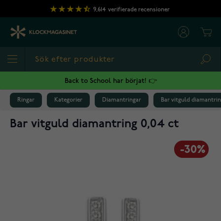
Hoppa till innehållet
9,614
verifierade recensioner
Cart
Sea
Back to School har börjat! 👉
Ringar
Kategorier
Diamantringar
Bar vitguld diamantrin
Bar vitguld diamantring 0,04 ct
-30%