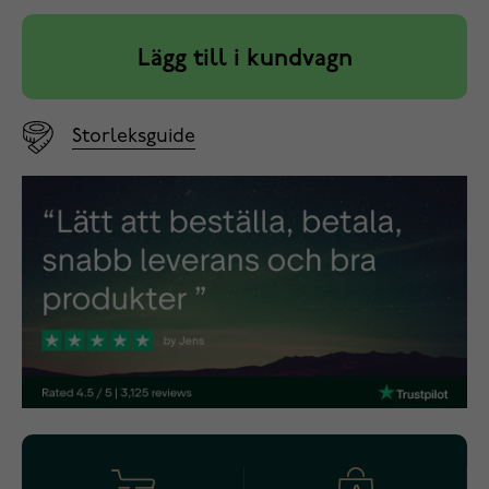
Lägg till i kundvagn
Storleksguide