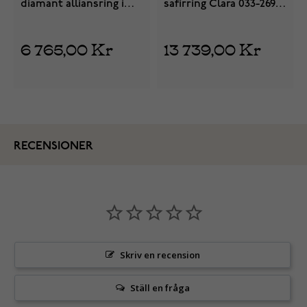
diamant alliansring i
safirring Clara 033-269P-
vitguld 0,14 ct
04
6 765,00 Kr
13 739,00 Kr
RECENSIONER
Skriv en recension
Ställ en fråga