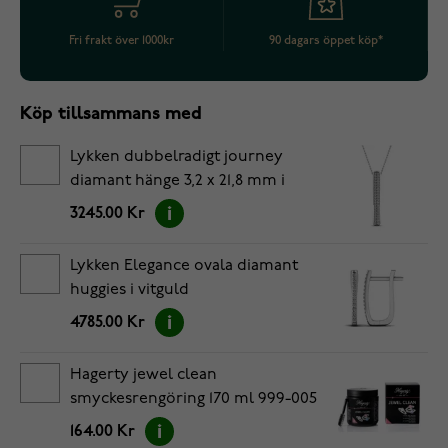
Fri frakt över 1000kr
90 dagars öppet köp*
Köp tillsammans med
Lykken dubbelradigt journey
diamant hänge 3,2 x 21,8 mm i
vitguld
3245.00 Kr
Lykken Elegance ovala diamant
huggies i vitguld
4785.00 Kr
Hagerty jewel clean
smyckesrengöring 170 ml 999-005
164.00 Kr