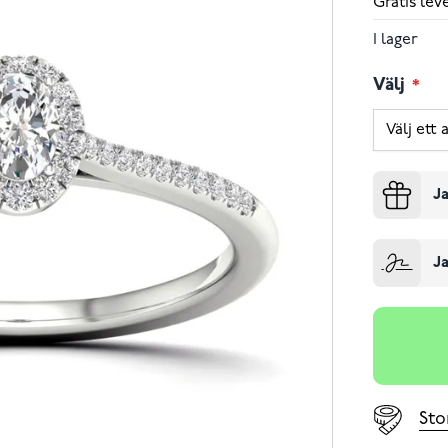
Gratis le
I lager
Välj
Ja
Ja
Sto