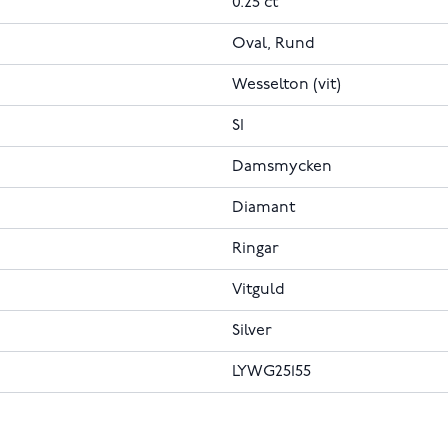
0.25 ct
Oval, Rund
Wesselton (vit)
SI
Damsmycken
Diamant
Ringar
Vitguld
Silver
LYWG25155