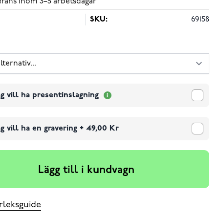
verans inom 3–5 arbetsdagar
SKU:
69158
g vill ha presentinslagning
g vill ha en gravering
+
49,00 Kr
Lägg till i kundvagn
rleksguide