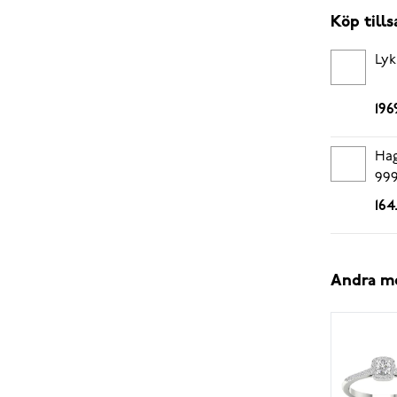
Köp til
Lyk
196
Hag
999
164
Andra m