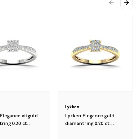
Lykken
Elegance vitguld
Lykken Elegance guld
ring 0.20 ct
diamantring 0.20 ct
ns halo
sidostens