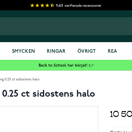
9,613
verifierade recensioner
S
SMYCKEN
RINGAR
ÖVRIGT
REA
Back to School har börjat! 👉
ng 0.25 ct sidostens halo
0.25 ct sidostens halo
10 5