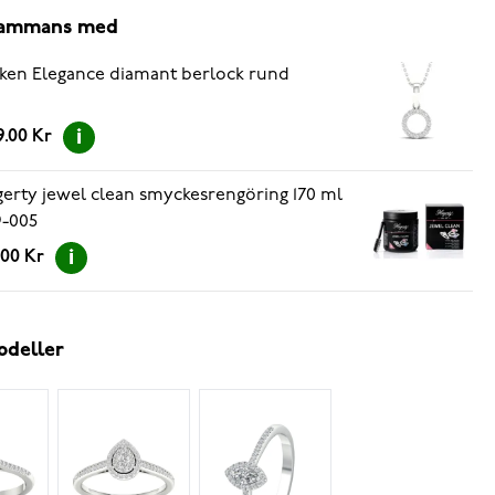
lsammans med
ken Elegance diamant berlock rund
9.00 Kr
erty jewel clean smyckesrengöring 170 ml
-005
.00 Kr
odeller