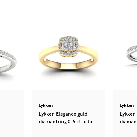
Lykken
Lykken
Lykken Elegance guld
Lykken 
t
diamantring 0.15 ct halo
diamant
sidoste