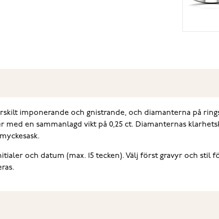
skilt imponerande och gnistrande, och diamanterna på rings
anter med en sammanlagd vikt på 0,25 ct. Diamanternas klarhe
smyckesask.
tialer och datum (max. 15 tecken). Välj först gravyr och stil fö
ras.