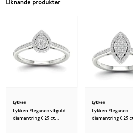
Liknande produkter
Lykken
Lykken
Lykken Elegance vitguld
Lykken Elegance
diamantring 0.25 ct
diamantring 0.25 c
päronslipad
marquise 0,25 ct