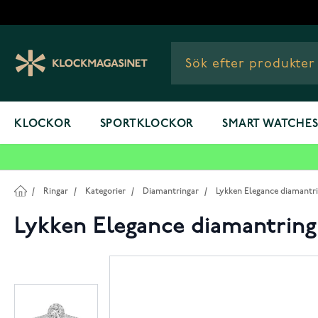
Hoppa till innehållet
KLOCKOR
SPORTKLOCKOR
SMART WATCHE
/
Ringar
/
Kategorier
/
Diamantringar
/
Lykken Elegance diamantri
Lykken Elegance diamantring 