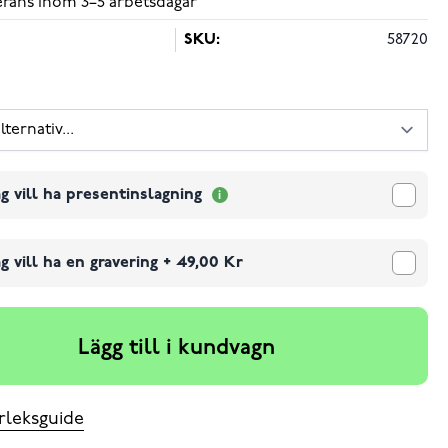
verans inom 3–5 arbetsdagar
SKU:
58720
g vill ha presentinslagning
g vill ha en gravering
+
49,00 Kr
Lägg till i kundvagn
rleksguide