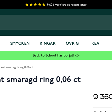
9,604
verifierade recensioner
S
SMYCKEN
RINGAR
ÖVRIGT
REA
Back to School har börjat! 👉
ant smaragd ring 0,06 ct
t smaragd ring 0,06 ct
9 35