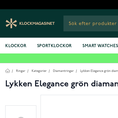
Hoppa till innehållet
KLOCKOR
SPORTKLOCKOR
SMART WATCHE
/
Ringar
/
Kategorier
/
Diamantringar
/
Lykken Elegance grön diam
Lykken Elegance grön diaman