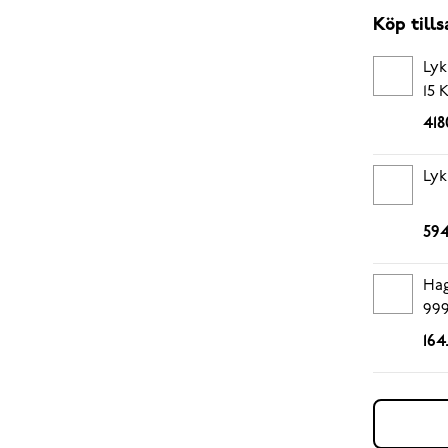
Köp til
Lyk
15 
418
Lyk
594
Hag
999
164