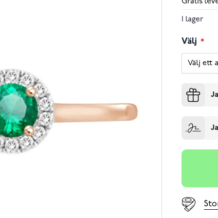
Gratis le
I lager
Välj
Ja
Ja
Sto