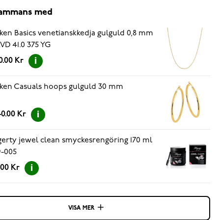
lsammans med
ken Basics venetianskkedja gulguld 0,8 mm
KVD 41.0 375 YG
0.00 Kr
ken Casuals hoops gulguld 30 mm
0.00 Kr
erty jewel clean smyckesrengöring 170 ml
-005
.00 Kr
VISA MER