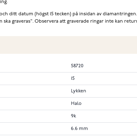
ing.
er och ditt datum (högst 15 tecken) på insidan av diamantringen
 ska graveras". Observera att graverade ringar inte kan retur
58720
15
Lykken
Halo
9k
6.6 mm