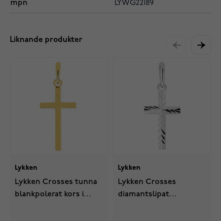
mpn
LYWG22189
Liknande produkter
Lykken
Lykken
Lykken Crosses tunna
Lykken Crosses
blankpolerat kors i
diamantslipat
gulguld
korshänge i vitguld 15,65
mm