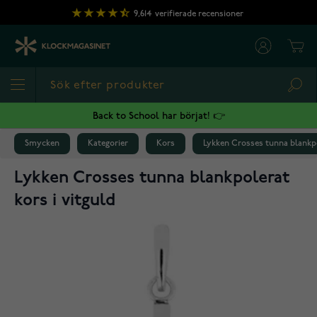
Hoppa till innehållet
9,614
verifierade recensioner
Cart
Sea
Back to School har börjat! 👉
Smycken
Kategorier
Kors
Lykken Crosses tunna blankpo
Lykken Crosses tunna blankpolerat
kors i vitguld