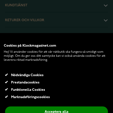
KUNDTJÄNST
RETURER OCH VILLKOR
INFO
Cookies på Klockmagasinet.com
Hej! Vi använder cookies för att vår nätbutik ska fungera så smidigt som
möjligt. Om du ger oss ditt samtycke kan vi också använda cookies för att
leverera riktad marknadsföring.
Nödvändiga Cookies
Prestandacookies
Funktionella Cookies
© 2026 Klockmagasinet.com
Marknadsföringscookies
Lykken Crosses tunna blankpolerat kors i vitguld
825,00 Kr
Acceptera alla