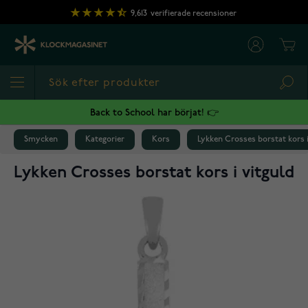
Hoppa till innehållet
9,613
verifierade recensioner
Cart
Sea
Back to School har börjat! 👉
Smycken
Kategorier
Kors
Lykken Crosses borstat kors i
Lykken Crosses borstat kors i vitguld