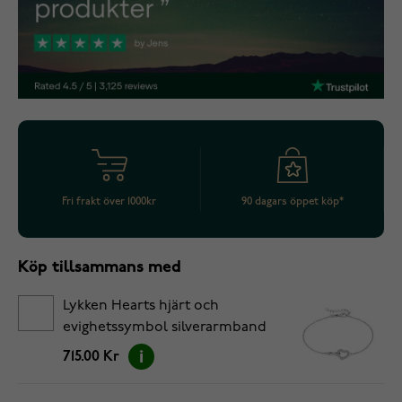
Fri frakt över 1000kr
90 dagars öppet köp*
Köp tillsammans med
Lykken Hearts hjärt och
evighetssymbol silverarmband
17+3cm
715.00 Kr