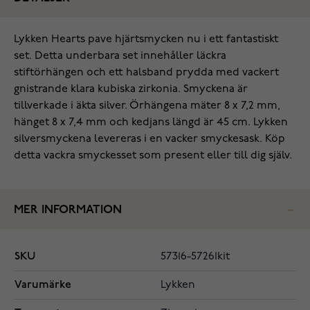
Lykken Hearts pave hjärtsmycken nu i ett fantastiskt
set. Detta underbara set innehåller läckra
stiftörhängen och ett halsband prydda med vackert
gnistrande klara kubiska zirkonia. Smyckena är
tillverkade i äkta silver. Örhängena mäter 8 x 7,2 mm,
hänget 8 x 7,4 mm och kedjans längd är 45 cm. Lykken
silversmyckena levereras i en vacker smyckesask. Köp
detta vackra smyckesset som present eller till dig själv.
MER INFORMATION
SKU
57316-57261kit
Varumärke
Lykken