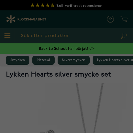
Hoppa till innehållet
9,613
verifierade recensioner
Cart
Sea
Back to School har börjat! 👉
Smycken
Material
Silversmycken
Lykken Hearts silver 
Lykken Hearts silver smycke set