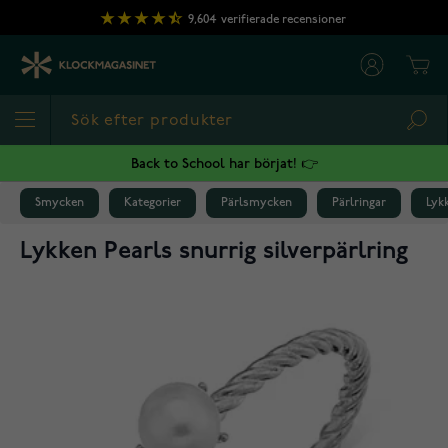
Hoppa till innehållet
9,604
verifierade recensioner
Cart
Sea
Back to School har börjat! 👉
Smycken
Kategorier
Pärlsmycken
Pärlringar
Lykk
Lykken Pearls snurrig silverpärlring