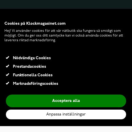
Cookies på Klockmagasinet.com
Hej! Vi använder cookies för att vår nätbutik ska fungera så smidigt som
möjligt. Om du ger oss ditt samtycke kan vi också använda cookies för att
leverera riktad marknadsföring.
Nödvändiga Cookies
Prestandacookies
© 2026 Klockmagasinet.com
Funktionella Cookies
Marknadsföringscookies
Acceptera alla
Anpassa inställningar
Lykken Pearls snurrig silverpärlring
605,00 Kr