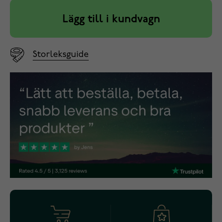
Lägg till i kundvagn
Storleksguide