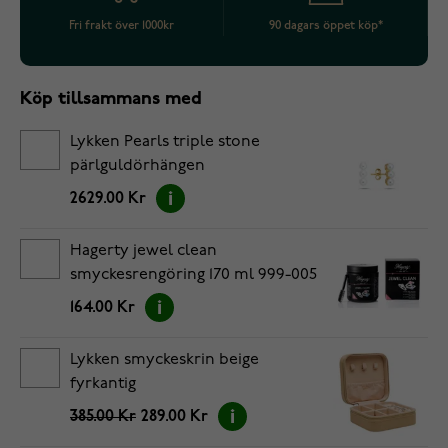
Fri frakt över 1000kr
90 dagars öppet köp*
Köp tillsammans med
Lykken Pearls triple stone
pärlguldörhängen
2629.00 Kr
Hagerty jewel clean
smyckesrengöring 170 ml 999-005
164.00 Kr
Lykken smyckeskrin beige
fyrkantig
385.00 Kr
289.00 Kr