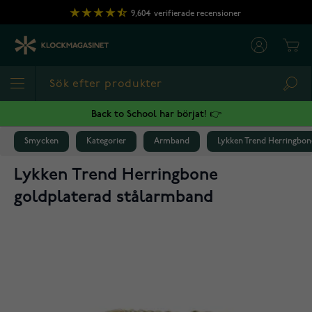
Hoppa till innehållet
9,604
verifierade recensioner
Cart
Sea
Back to School har börjat! 👉
Smycken
Kategorier
Armband
Lykken Trend Herringbon
Lykken Trend Herringbone
goldplaterad stålarmband