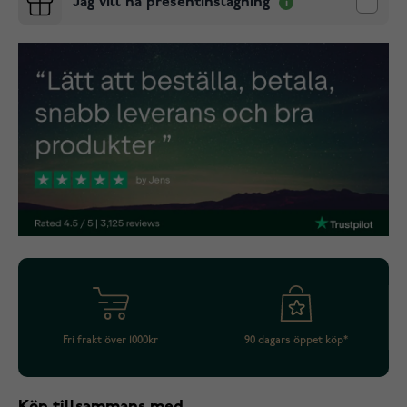
Jag vill ha presentinslagning
Fri frakt över 1000kr
90 dagars öppet köp*