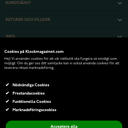
KUNDTJÄNST
RETURER OCH VILLKOR
INFO
Cookies på Klockmagasinet.com
Hej! Vi använder cookies för att vår nätbutik ska fungera så smidigt som
möjligt. Om du ger oss ditt samtycke kan vi också använda cookies för att
leverera riktad marknadsföring.
Nödvändiga Cookies
Prestandacookies
Funktionella Cookies
© 2026 Klockmagasinet.com
Marknadsföringscookies
Lykken Trend Herringbone goldplaterad stålarmband
209,00 Kr
Acceptera alla