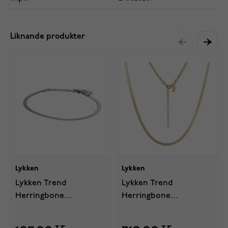
Liknande produkter
Lykken
Lykken
Lykken Trend
Lykken Trend
Herringbone
Herringbone
stålarmband
goldplaterad
stålhalsband