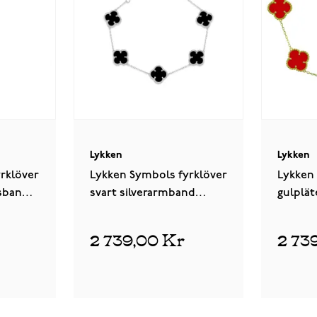
Lykken
Lykken
rklöver
Lykken Symbols fyrklöver
Lykken
sband
svart silverarmband
gulplät
17+3cm
silver
2 739,00 Kr
2 73