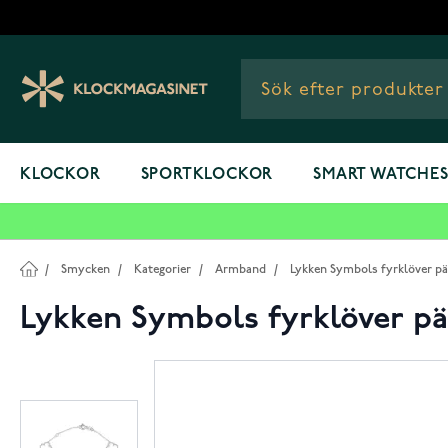
Hoppa till innehållet
KLOCKOR
SPORTKLOCKOR
SMART WATCHE
/
Smycken
/
Kategorier
/
Armband
/
Lykken Symbols fyrklöver p
Lykken Symbols fyrklöver p