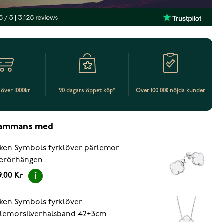
t över 1000kr
90 dagars öppet köp*
Över 100 000 nöjda kunder
lsammans med
ken Symbols fyrklöver pärlemor
verörhängen
9.00 Kr
ken Symbols fyrklöver
lemorsilverhalsband 42+3cm