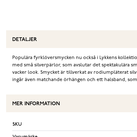
DETALJER
Populära fyrklöversmycken nu också i Lykkens kollek
med små silverpärlor, som avslutar det spektakulära 
vacker look. Smycket är tillverkat av rodiumpläterat si
ingår även matchande örhängen och ett halsband, som s
MER INFORMATION
SKU
Varumärke