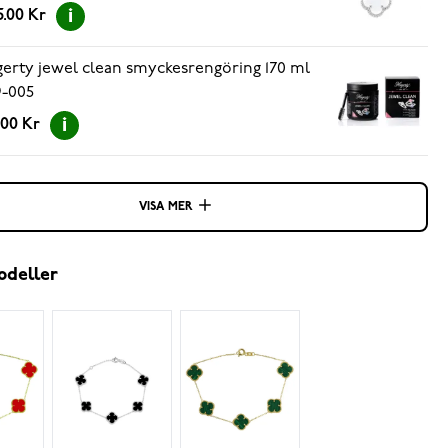
5.00 Kr
erty jewel clean smyckesrengöring 170 ml
-005
.00 Kr
VISA MER
odeller