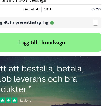
verans inom 3–5 arbetsdagar
(Antal: 4)
SKU:
62392
g vill ha presentinslagning
Lägg till i kundvagn