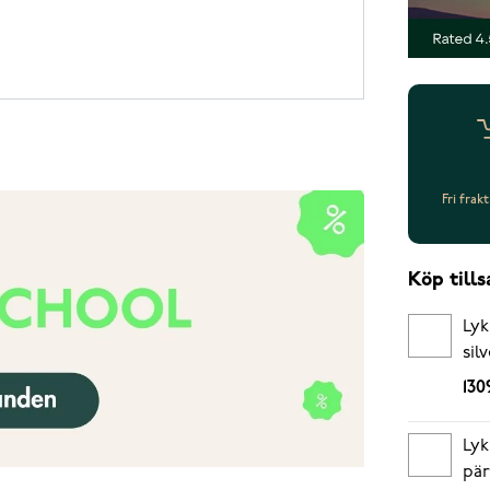
Fri frak
Köp til
Lyk
sil
130
Lyk
pär