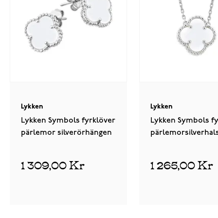
Lykken
Lykken
Lykken Symbols fyrklöver
Lykken Symbols fy
pärlemor silverörhängen
pärlemorsilverhal
42+3cm
1 309,00 Kr
1 265,00 Kr