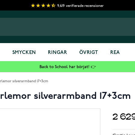
9,619
verifierade recensioner
S
SMYCKEN
RINGAR
ÖVRIGT
REA
Back to School har börjat! 👉
ärlemor silverarmband 17+3cm
ärlemor silverarmband 17+3cm
2 62