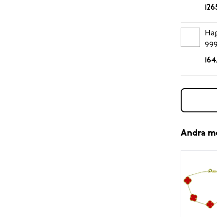
126
Hag
999
164
Andra m