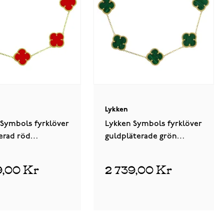
Lykken
 Symbols fyrklöver
Lykken Symbols fyrklöver
erad röd
guldpläterade grön
armband 17+3cm
silverarmband 17+3cm
9,00 Kr
2 739,00 Kr