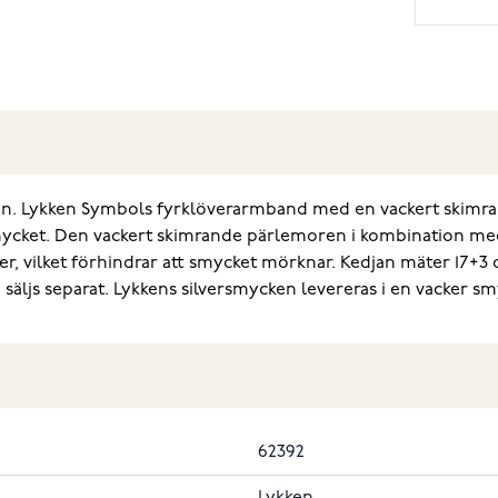
tion. Lykken Symbols fyrklöverarmband med en vackert skim
smycket. Den vackert skimrande pärlemoren i kombination med
lver, vilket förhindrar att smycket mörknar. Kedjan mäter 17
äljs separat. Lykkens silversmycken levereras i en vacker sm
62392
Lykken