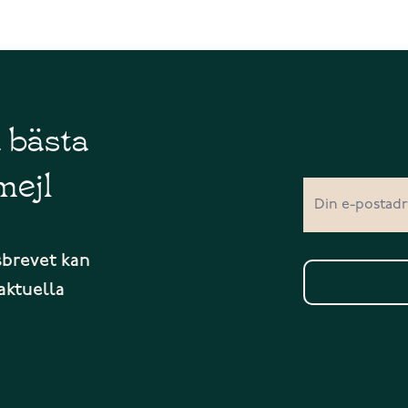
å bästa
mejl
sbrevet kan
aktuella