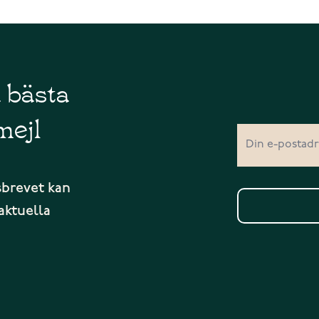
å bästa
mejl
sbrevet kan
aktuella