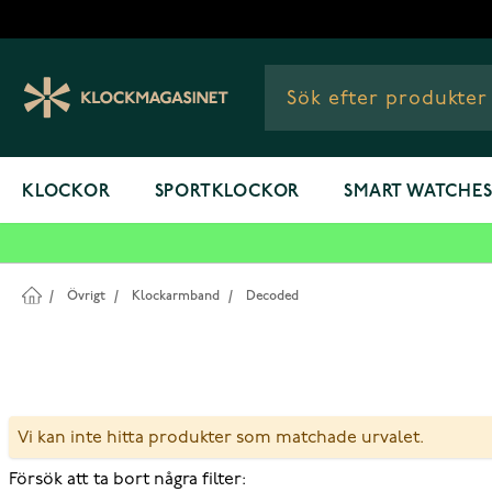
Hoppa till innehållet
KLOCKOR
SPORTKLOCKOR
SMART WATCHE
/
Övrigt
/
Klockarmband
/
Decoded
Vi kan inte hitta produkter som matchade urvalet.
Försök att ta bort några filter: