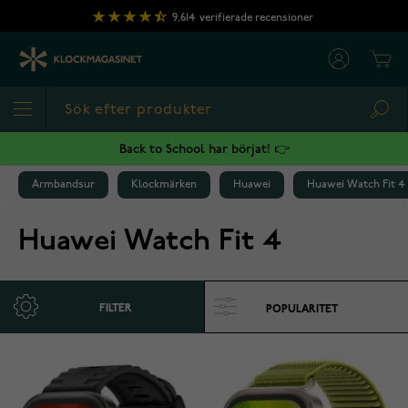
Hoppa till innehållet
9,614
verifierade recensioner
Cart
Sea
Back to School har börjat! 👉
Armbandsur
Klockmärken
Huawei
Huawei Watch Fit 4
Huawei Watch Fit 4
FILTER