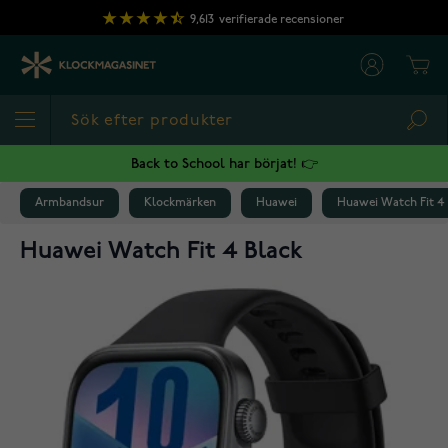
Hoppa till innehållet
9,613
verifierade recensioner
Cart
Sea
Back to School har börjat! 👉
Armbandsur
Klockmärken
Huawei
Huawei Watch Fit 4
Huawei Watch Fit 4 Black