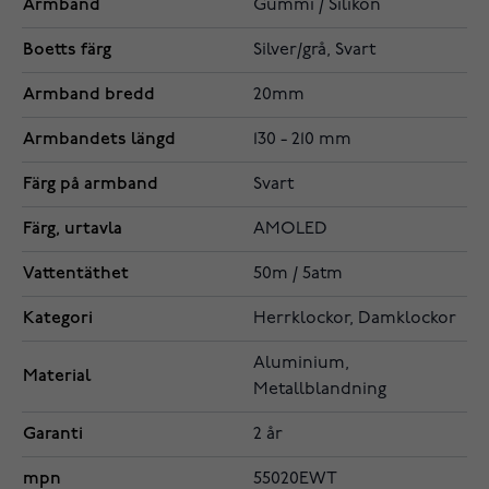
Armband
Gummi / Silikon
Boetts färg
Silver/grå, Svart
Armband bredd
20mm
Armbandets längd
130 - 210 mm
Färg på armband
Svart
Färg, urtavla
AMOLED
Vattentäthet
50m / 5atm
Kategori
Herrklockor, Damklockor
Aluminium,
Material
Metallblandning
Garanti
2 år
mpn
55020EWT