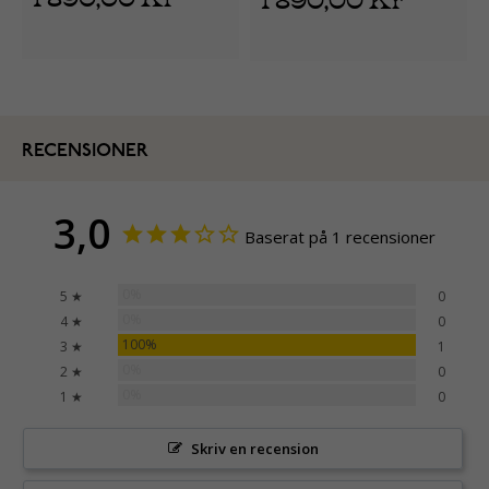
RECENSIONER
3,0
Baserat på 1 recensioner
0%
5 ★
0
0%
4 ★
0
100%
3 ★
1
0%
2 ★
0
0%
1 ★
0
Skriv en recension