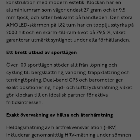
konstruktion med modern estetik. Klockan har en
aluminiumram som väger endast 27 gram och är 9,5
mm tjock, och sitter bekvämt på handleden. Den stora
AMOLED-skärmen på 1,82 tum har en toppljusstyrka på
2000 nit och en skärm-till-ram-kvot på 79,5 %, vilket
garanterar utmärkt synlighet under alla förhållanden.
Ett brett utbud av sportlägen
Över 100 sportlägen stöder allt från löpning och
cykling till bergsklättring, vandring, trappklättring och
terränglöpning. Dual-band GPS och barometer ger
exakt positionering, höjd- och lufttrycksmätning, vilket
gör klockan till en idealisk partner för aktiva
fritidsintressen.
Exakt övervakning av hälsa och återhämtning
Heldagsmätning av hjärtfrekvensvariation (HRV)
inkluderar genomsnittlig HRV-mätning under sömnen