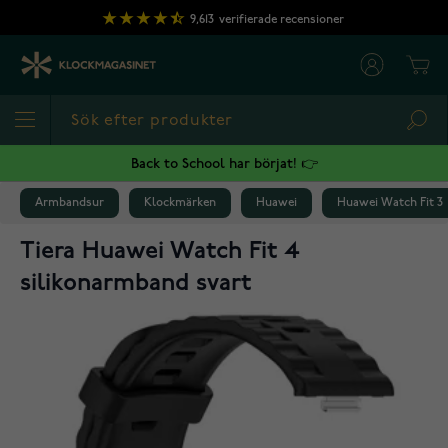
Hoppa till innehållet
9,613
verifierade recensioner
Cart
Sea
Back to School har börjat! 👉
Armbandsur
Klockmärken
Huawei
Huawei Watch Fit 3
Tiera Huawei Watch Fit 4
silikonarmband svart