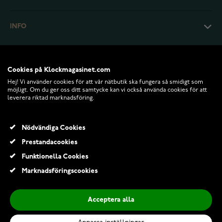
INFO
Cookies på Klockmagasinet.com
Hej! Vi använder cookies för att vår nätbutik ska fungera så smidigt som
möjligt. Om du ger oss ditt samtycke kan vi också använda cookies för att
leverera riktad marknadsföring.
Nödvändiga Cookies
Prestandacookies
© 2026 Klockmagasinet.com
Funktionella Cookies
Tiera Huawei Watch Fit 4 silikonarmband svart
Marknadsföringscookies
199,00 Kr
Acceptera alla
Lägg till i kundvagn