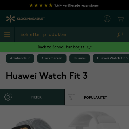
Hoppa till innehållet
9,614
verifierade recensioner
Cart
Sea
Back to School har börjat! 👉
Armbandsur
Klockmärken
Huawei
Huawei Watch Fit 3
Huawei Watch Fit 3
FILTER