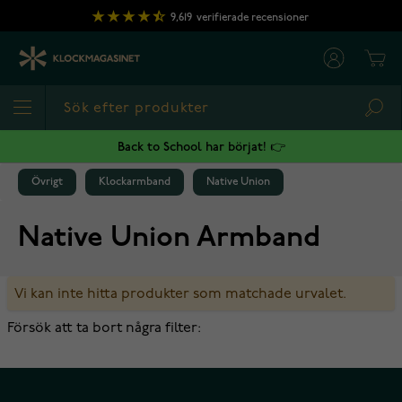
Hoppa till innehållet
9,619
verifierade recensioner
Cart
Sea
Back to School har börjat! 👉
Övrigt
Klockarmband
Native Union
Native Union Armband
Vi kan inte hitta produkter som matchade urvalet.
Försök att ta bort några filter: