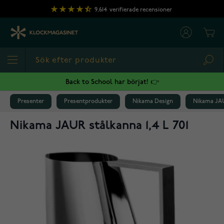
Hoppa till innehållet
9,614
verifierade recensioner
Cart
Sea
Back to School har börjat! 👉
Presenter
Presentprodukter
Nikama Design
Nikama JAUR
Nikama JAUR stålkanna 1,4 L 701