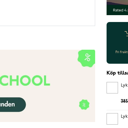
Fri frak
Köp til
Lyk
385
Lyk