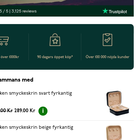
t över 1000kr
90 dagars öppet köp*
Över 100 000 nöjda kunder
lsammans med
ken smyckeskrin svart fyrkantig
.00 Kr
289.00 Kr
ken smyckeskrin beige fyrkantig