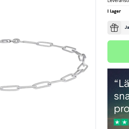
Leveransti
I lager
Ja