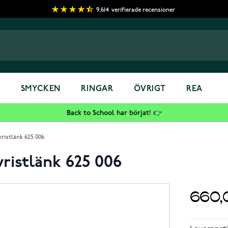
9,614
verifierade recensioner
S
SMYCKEN
RINGAR
ÖVRIGT
REA
Back to School har börjat! 👉
istlänk 625 006
ristlänk 625 006
660,