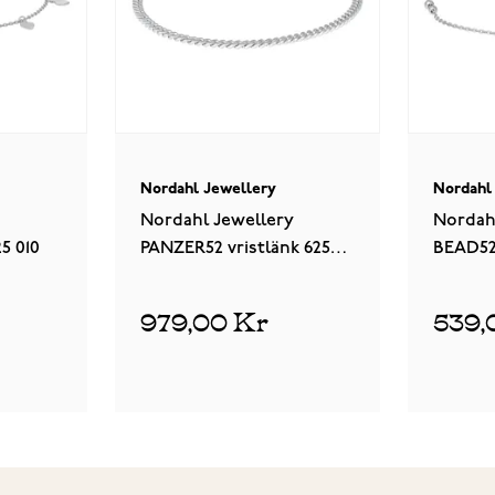
Nordahl Jewellery
Nordahl
Nordahl Jewellery
Nordah
5 010
PANZER52 vristlänk 625
BEAD52 
016
979,00 Kr
539,