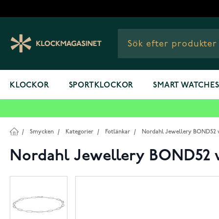
Hoppa till innehållet
KLOCKOR
SPORTKLOCKOR
SMART WATCHE
/
Smycken
/
Kategorier
/
Fotlänkar
/
Nordahl Jewellery BOND52 vr
Nordahl Jewellery BOND52 v