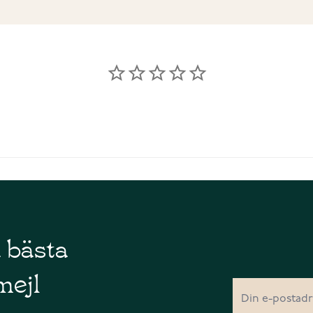
å bästa
mejl