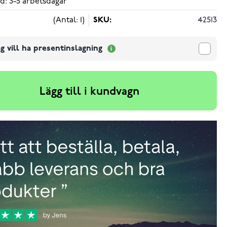
d: 3-5 arbetsdagar
(Antal: 1)
SKU:
42513
g vill ha presentinslagning
Lägg till i kundvagn