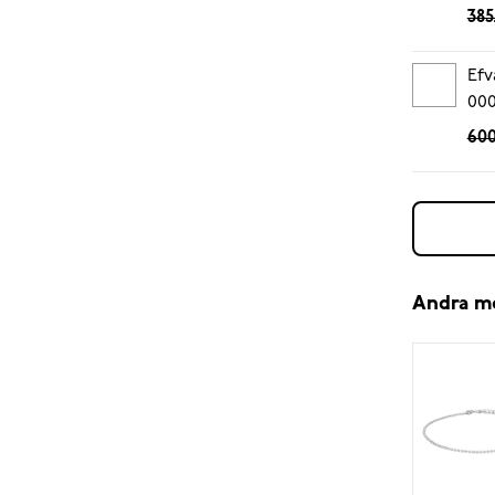
385
Efv
00
600
Andra m