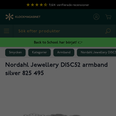
Hoppa till innehållet
9,614
verifierade recensioner
Cart
Sea
Back to School har börjat! 👉
Smycken
Kategorier
Armband
Nordahl Jewellery DISC5
Nordahl Jewellery DISC52 armband
silver 825 495