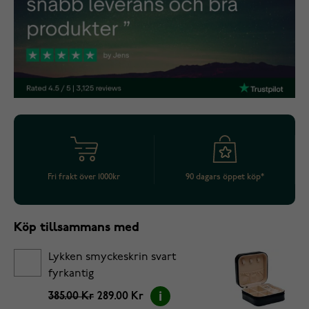
Fri frakt över 1000kr
90 dagars öppet köp*
Köp tillsammans med
Lykken smyckeskrin svart
fyrkantig
385.00 Kr
289.00 Kr