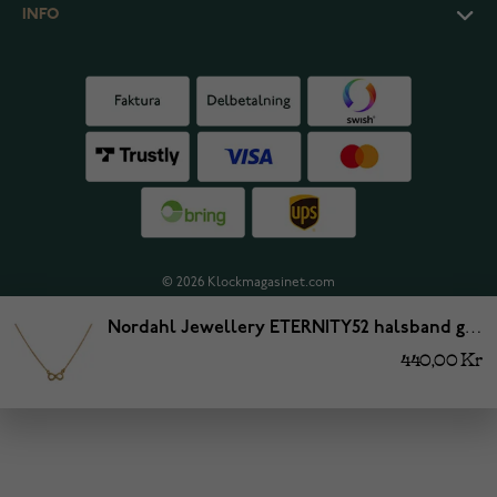
INFO
© 2026 Klockmagasinet.com
Nordahl Jewellery ETERNITY52 halsband guld 825 613
440,00 Kr