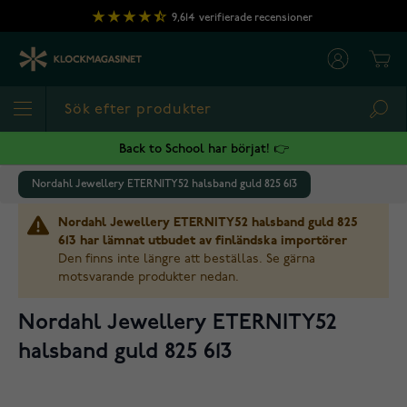
Hoppa till innehållet
9,614
verifierade recensioner
Cart
Sea
Back to School har börjat! 👉
Nordahl Jewellery ETERNITY52 halsband guld 825 613
Nordahl Jewellery ETERNITY52 halsband guld 825
613 har lämnat utbudet av finländska importörer
Den finns inte längre att beställas. Se gärna
motsvarande produkter nedan.
Nordahl Jewellery ETERNITY52
halsband guld 825 613