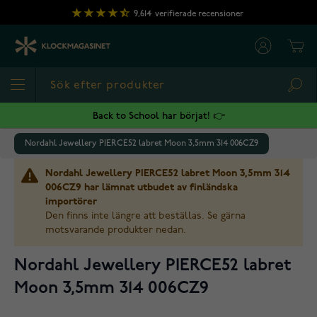
Hoppa till innehållet
9,614
verifierade recensioner
Cart
Sea
Back to School har börjat! 👉
Nordahl Jewellery PIERCE52 labret Moon 3,5mm 314 006CZ9
Nordahl Jewellery PIERCE52 labret Moon 3,5mm 314
006CZ9 har lämnat utbudet av finländska
importörer
Den finns inte längre att beställas. Se gärna
motsvarande produkter nedan.
Nordahl Jewellery PIERCE52 labret
Moon 3,5mm 314 006CZ9