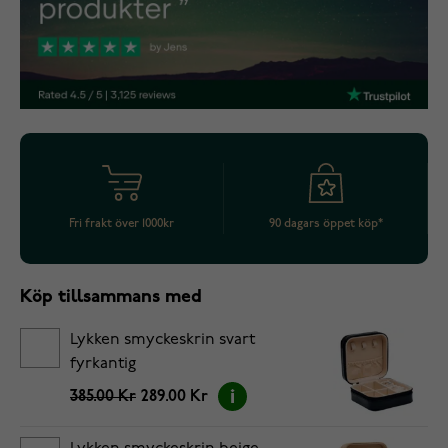
Fri frakt över 1000kr
90 dagars öppet köp*
Köp tillsammans med
Lykken smyckeskrin svart
fyrkantig
385.00 Kr
289.00 Kr