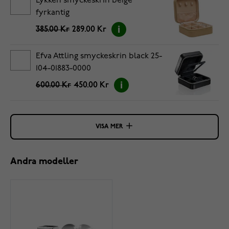
Lykken smyckeskrin beige
fyrkantig
385.00 Kr
289.00 Kr
Efva Attling smyckeskrin black 25-
104-01883-0000
600.00 Kr
450.00 Kr
VISA MER
Andra modeller