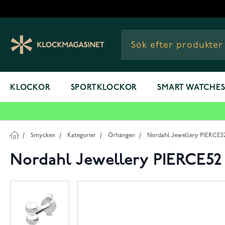
Hoppa till innehållet
KLOCKOR
SPORTKLOCKOR
SMART WATCHE
/
Smycken
/
Kategorier
/
Örhängen
/
Nordahl Jewellery PIERCE52
Nordahl Jewellery PIERCE52 