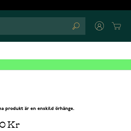
Cart
Search
a produkt är en enskild örhänge.
00 Kr