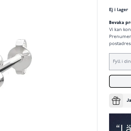
Ej i lager
Bevaka pr
Vi kan kon
Prenumere
postadress
Ja