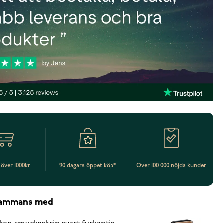
t över 1000kr
90 dagars öppet köp*
Över 100 000 nöjda kunder
lsammans med