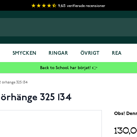
9,613
verifierade recensioner
S
SMYCKEN
RINGAR
ÖVRIGT
REA
Back to School har börjat! 👉
 örhänge 325 134
örhänge 325 134
Obs! Denn
130,