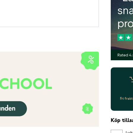
Fri frak
Köp til