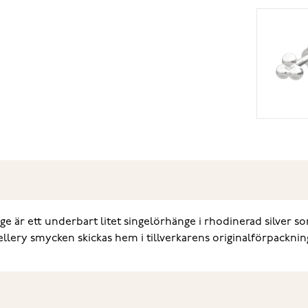
e är ett underbart litet singelörhänge i rhodinerad silver s
lery smycken skickas hem i tillverkarens originalförpacknin