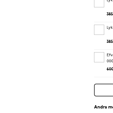
Lyk
385
Lyk
385
Efv
00
600
Andra m