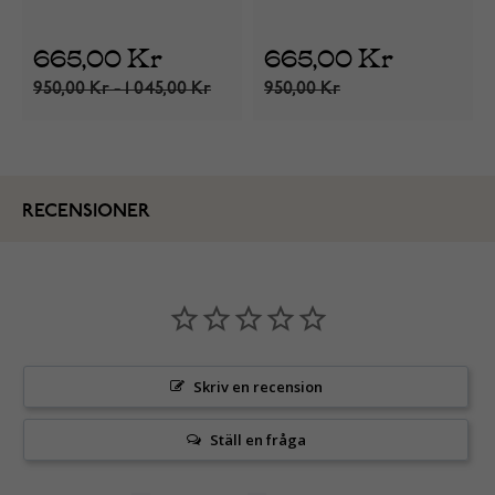
kalcedon/guld 129 005-3
kalcedon/silver 129 005
665,00 Kr
665,00 Kr
950,00 Kr - 1 045,00 Kr
950,00 Kr
RECENSIONER
Skriv en recension
Ställ en fråga