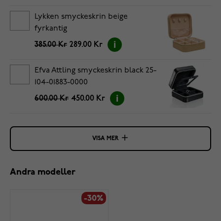
Lykken smyckeskrin beige
fyrkantig
385.00 Kr
289.00 Kr
Efva Attling smyckeskrin black 25-
104-01883-0000
600.00 Kr
450.00 Kr
VISA MER
Andra modeller
-30%