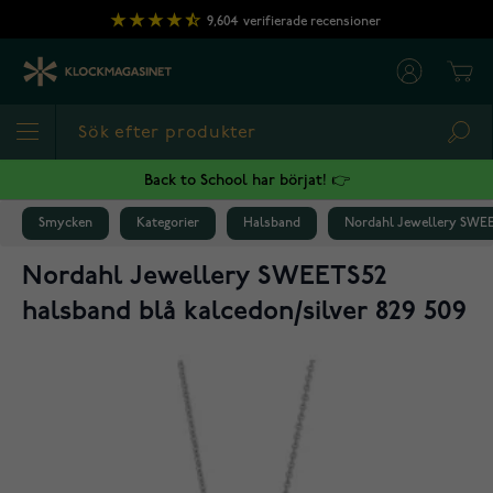
Hoppa till innehållet
9,604
verifierade recensioner
Cart
Sea
Back to School har börjat! 👉
Smycken
Kategorier
Halsband
Nordahl Jewellery SWEET
Nordahl Jewellery SWEETS52
halsband blå kalcedon/silver 829 509