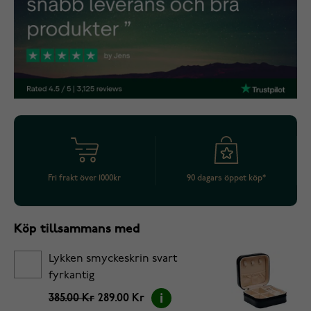
Fri frakt över 1000kr
90 dagars öppet köp*
Köp tillsammans med
Lykken smyckeskrin svart
fyrkantig
385.00 Kr
289.00 Kr