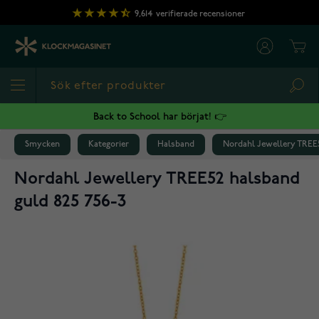
Hoppa till innehållet
9,614
verifierade recensioner
Cart
Sea
Back to School har börjat! 👉
Smycken
Kategorier
Halsband
Nordahl Jewellery TREE5
Nordahl Jewellery TREE52 halsband
guld 825 756-3