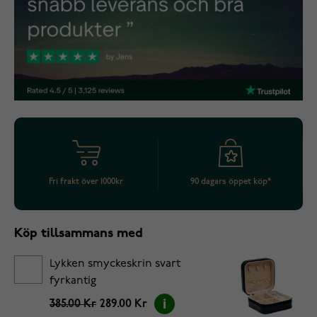
Fri frakt över 1000kr
90 dagars öppet köp*
Köp tillsammans med
Lykken smyckeskrin svart
fyrkantig
385.00 Kr
289.00 Kr