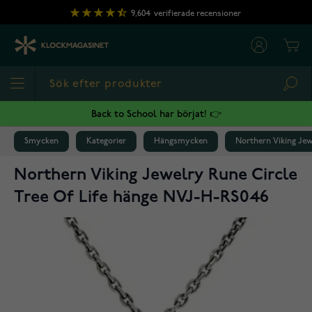
Hoppa till innehållet
9,604
verifierade recensioner
Cart
Sea
Back to School har börjat! 👉
Smycken
Kategorier
Hängsmycken
Northern Viking Jew
Northern Viking Jewelry Rune Circle
Tree Of Life hänge NVJ-H-RS046