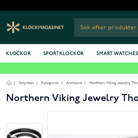
Hoppa till innehållet
KLOCKOR
SPORTKLOCKOR
SMART WATCHE
/
Smycken
/
Kategorier
/
Armband
/
Northern Viking Jewelry T
Northern Viking Jewelry T