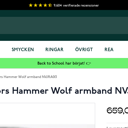
9,604
verifierade recensioner
S
SMYCKEN
RINGAR
ÖVRIGT
REA
Back to School har börjat! 👉
hors Hammer Wolf armband NVJRA013
hors Hammer Wolf armband NV
659,