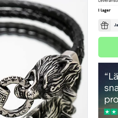
Leveransti
I lager
Ja