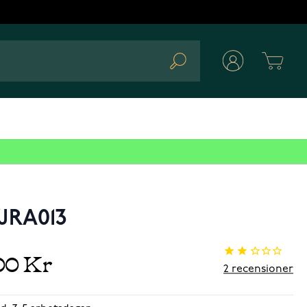
Cart
Search
JRA013
00 Kr
2
recensioner