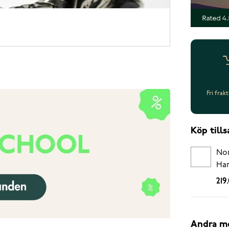
Fri frak
Köp til
Nor
Ha
219
Andra m