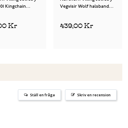
01 Kingchain
Vegvisir Wolf halsband
nd
NVJRS104
00 Kr
439,00 Kr
Ställ en fråga
Skriv en recension