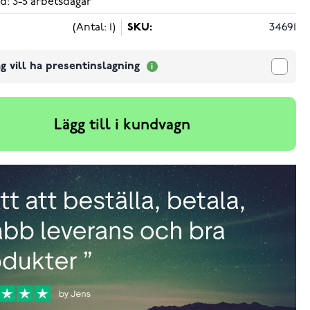
d: 3-5 arbetsdagar
(Antal: 1)
SKU:
34691
g vill ha presentinslagning
Lägg till i kundvagn