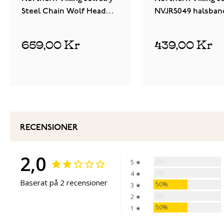
Steel Chain Wolf Head
NVJRS049 halsban
NVJRA012 armband
659,00 Kr
439,00 Kr
RECENSIONER
2,0
0%
5 ★
0%
4 ★
Baserat på 2 recensioner
50%
3 ★
0%
2 ★
50%
1 ★