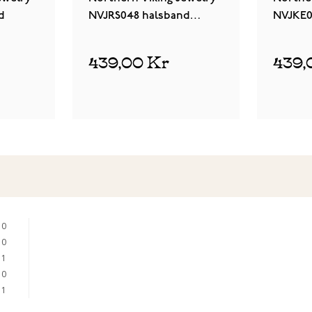
d
NVJRS048 halsband
NVJKE0
Guardian Wolf
halsba
439,00 Kr
439,
0
0
1
0
1