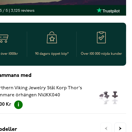
t över 1000kr
90 dagars öppet köp*
Över 100 000 nöjda kunder
lsammans med
thern Viking Jewelry Stål Korp Thor's
mmare örhängen NVJKK040
.00 Kr
odeller