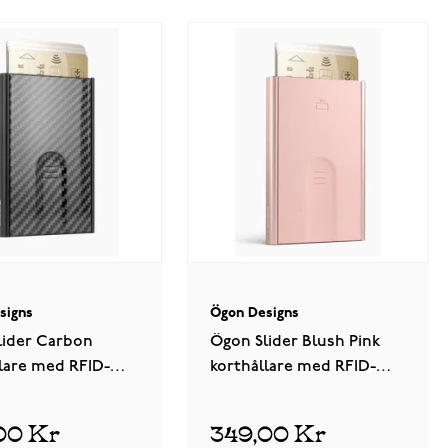
signs
Ögon Designs
lider Carbon
Ögon Slider Blush Pink
lare med RFID-
korthållare med RFID-
skydd
00 Kr
349,00 Kr