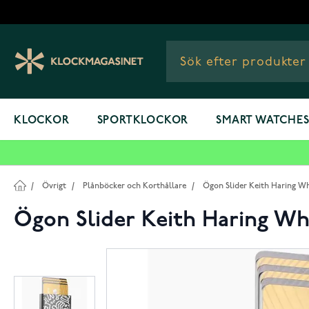
Hoppa till innehållet
KLOCKOR
SPORTKLOCKOR
SMART WATCHE
/
Övrigt
/
Plånböcker och Korthållare
/
Ögon Slider Keith Haring Wh
Ögon Slider Keith Haring Wh