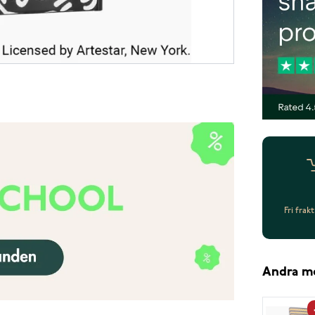
Fri frak
Andra m