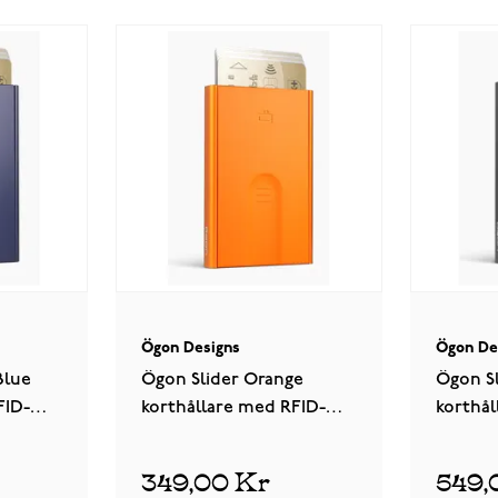
Ögon Designs
Ögon De
Blue
Ögon Slider Orange
Ögon S
FID-
korthållare med RFID-
korthål
skydd
skydd
349,00 Kr
549,