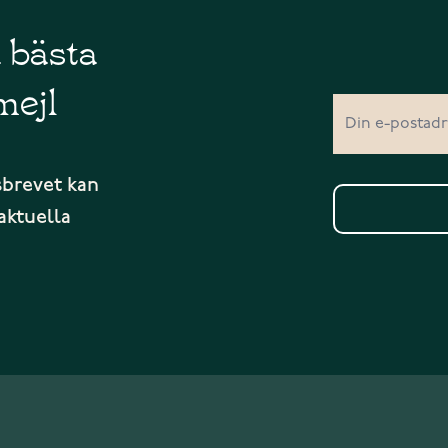
å bästa
mejl
sbrevet kan
aktuella