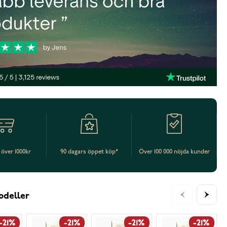
t över 1000kr
90 dagars öppet köp*
Över 100 000 nöjda kunder
odeller
-21%
-21%
-21%
-21%