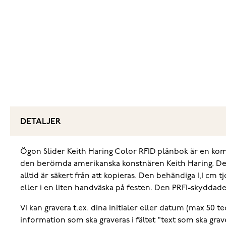
DETALJER
Ögon Slider Keith Haring Color RFID plånbok är en komp
den berömda amerikanska konstnären Keith Haring. Den R
alltid är säkert från att kopieras. Den behändiga 1,1 cm
eller i en liten handväska på festen. Den PRFI-skyddade
Vi kan gravera t.ex. dina initialer eller datum (max 50 t
information som ska graveras i fältet "text som ska gra