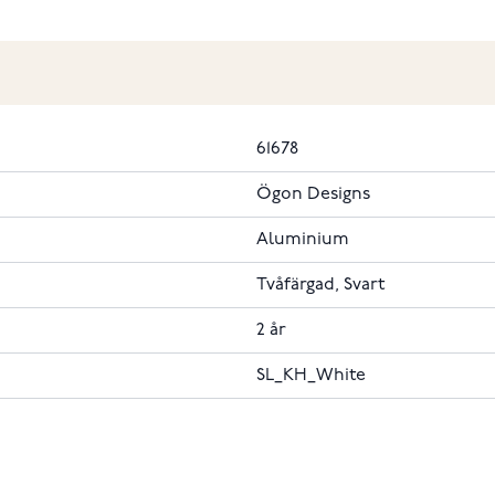
61678
Ögon Designs
Aluminium
Tvåfärgad, Svart
2 år
SL_KH_White