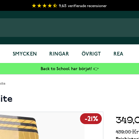
9,613
verifierade recensioner
S
SMYCKEN
RINGAR
ÖVRIGT
REA
Back to School har börjat! 👉
ite
ite
349,
-21%
439,00 Kr