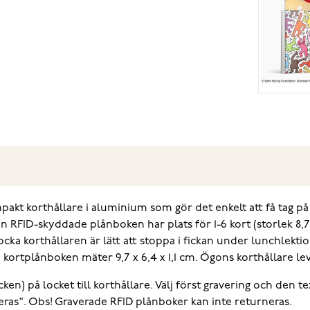
akt korthållare i aluminium som gör det enkelt att få tag på
FID-skyddade plånboken har plats för 1-6 kort (storlek 8,7 x
 tjocka korthållaren är lätt att stoppa i fickan under lunchlek
 kortplånboken mäter 9,7 x 6,4 x 1,1 cm. Ögons korthållare lev
ecken) på locket till korthållare. Välj först gravering och den
veras". Obs! Graverade RFID plånboker kan inte returneras.