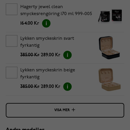
Hagerty jewel clean
smyckesrengöring 170 ml 999-005
164.00 Kr
Lykken smyckeskrin svart
fyrkantig
385.00 Kr
289.00 Kr
Lykken smyckeskrin beige
fyrkantig
385.00 Kr
289.00 Kr
VISA MER