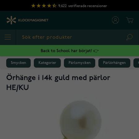
Hoppa till innehållet
9,622
verifierade recensioner
Cart
Sea
Back to School har börjat! 👉
Smycken
Kategorier
Pärlsmycken
Pärlörhängen
Örhänge i 14k guld med pärlor
HE/KU