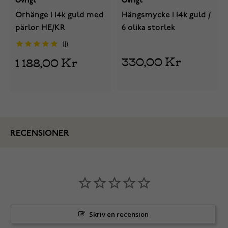
Övrigt
Övrigt
Örhänge i 14k guld med
Hängsmycke i 14k guld /
pärlor HE/KR
6 olika storlek
1
330,00 Kr
1 188,00 Kr
RECENSIONER
Skriv en recension