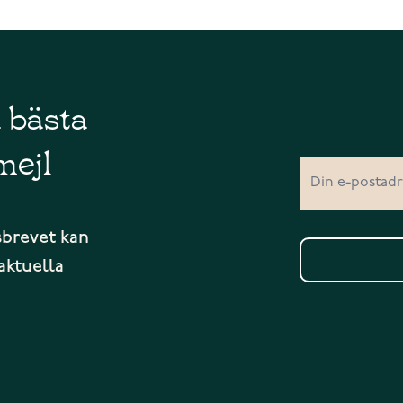
å bästa
mejl
sbrevet kan
aktuella