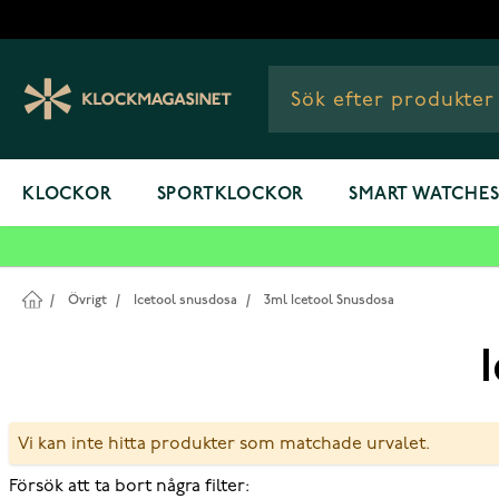
Hoppa till innehållet
KLOCKOR
SPORTKLOCKOR
SMART WATCHE
/
Övrigt
/
Icetool snusdosa
/
3ml Icetool Snusdosa
Vi kan inte hitta produkter som matchade urvalet.
Försök att ta bort några filter: