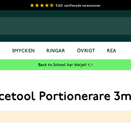
9,613
verifierade recensioner
S
SMYCKEN
RINGAR
ÖVRIGT
REA
Back to School har börjat! 👉
Icetool Portionerare 3m