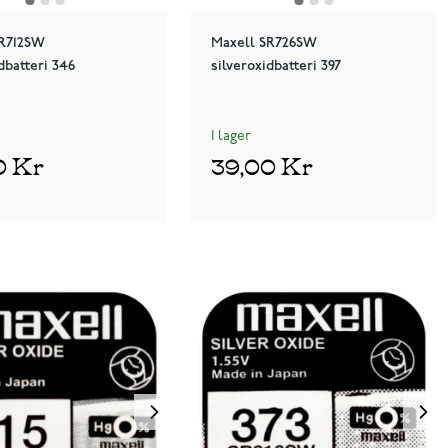
SR712SW
Maxell SR726SW
dbatteri 346
silveroxidbatteri 397
I lager
0 Kr
39,00 Kr