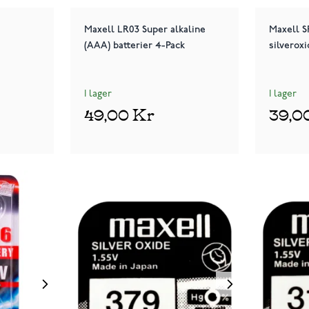
Maxell LR03 Super alkaline
Maxell 
(AAA) batterier 4-Pack
silveroxi
I lager
I lager
49,00 Kr
39,0