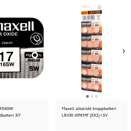
SR516SW
Maxell alkaliskt knappbatteri
dbatteri 317
LR1130 10PKMF (5X2) 1.5V