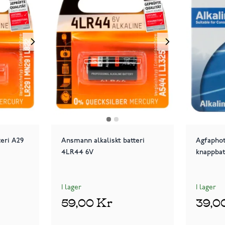
eri A29
Ansmann alkaliskt batteri
Agfapho
4LR44 6V
knappbat
I lager
I lager
59,00 Kr
39,0