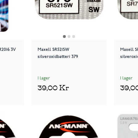
R2016 3V
Maxell SR521SW
Maxell 
silveroxidbatteri 379
silveroxi
I lager
I lager
39,00 Kr
39,0