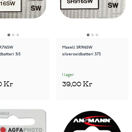
SR716SW
Maxell SR916SW
dbatteri 315
silveroxidbatteri 373
I lager
0 Kr
39,00 Kr