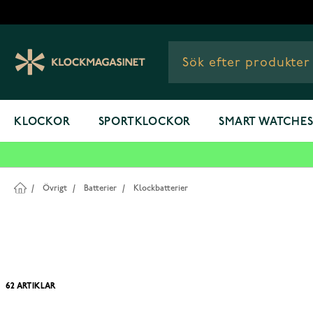
Hoppa till innehållet
KLOCKOR
SPORTKLOCKOR
SMART WATCHE
/
Övrigt
/
Batterier
/
Klockbatterier
62
ARTIKLAR