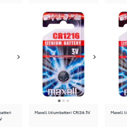
batteri
Maxell litiumbatteri CR1216 3V
Maxell l
5V