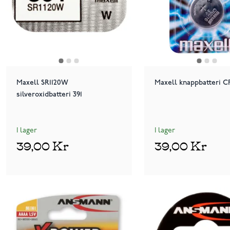
Maxell SR1120W
Maxell knappbatteri C
silveroxidbatteri 391
I lager
I lager
39,00 Kr
39,00 Kr