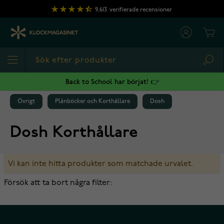
Hoppa till innehållet
9,613
verifierade recensioner
Cart
Sea
Back to School har börjat! 👉
Övrigt
Plånböcker och Korthållare
Dosh
Dosh Korthållare
Vi kan inte hitta produkter som matchade urvalet.
Försök att ta bort några filter: