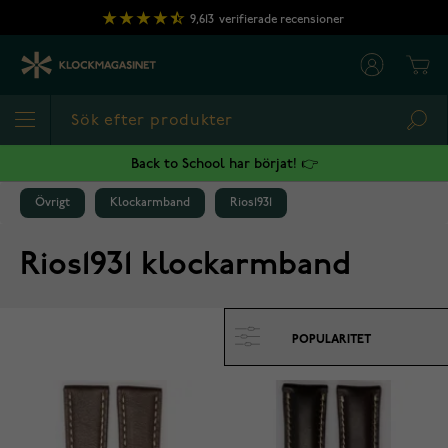
Hoppa till innehållet
9,613
verifierade recensioner
Cart
Sea
Back to School har börjat! 👉
Övrigt
Klockarmband
Rios1931
Rios1931 klockarmband