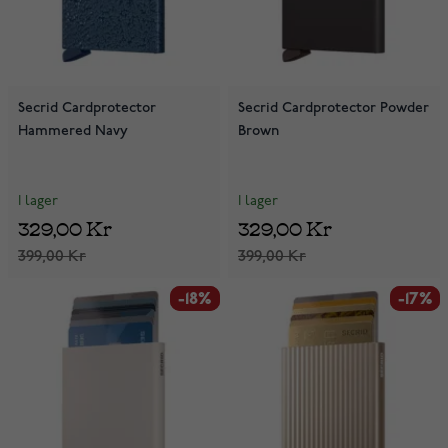
Secrid Cardprotector
Secrid Cardprotector Powder
Hammered Navy
Brown
I lager
I lager
329,00 Kr
329,00 Kr
399,00 Kr
399,00 Kr
-18%
-18%
-17%
-17%