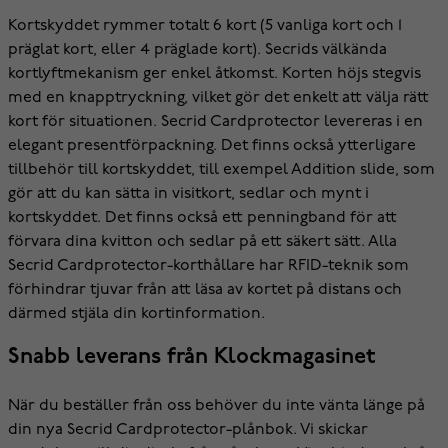
Kortskyddet rymmer totalt 6 kort (5 vanliga kort och 1
präglat kort, eller 4 präglade kort). Secrids välkända
kortlyftmekanism ger enkel åtkomst. Korten höjs stegvis
med en knapptryckning, vilket gör det enkelt att välja rätt
kort för situationen. Secrid Cardprotector levereras i en
elegant presentförpackning. Det finns också ytterligare
tillbehör till kortskyddet, till exempel Addition slide, som
gör att du kan sätta in visitkort, sedlar och mynt i
kortskyddet. Det finns också ett penningband för att
förvara dina kvitton och sedlar på ett säkert sätt. Alla
Secrid Cardprotector-korthållare har RFID-teknik som
förhindrar tjuvar från att läsa av kortet på distans och
därmed stjäla din kortinformation.
Snabb leverans från Klockmagasinet
När du beställer från oss behöver du inte vänta länge på
din nya Secrid Cardprotector-plånbok. Vi skickar