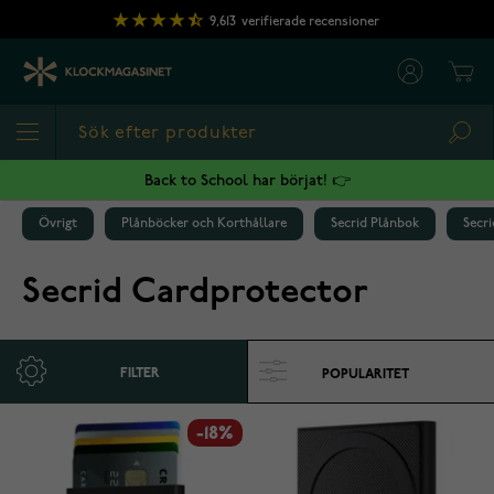
Hoppa till innehållet
9,613
verifierade recensioner
Cart
Sea
Back to School har börjat! 👉
Övrigt
Plånböcker och Korthållare
Secrid Plånbok
Secr
Secrid Cardprotector
FILTER
-18%