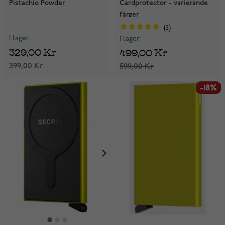
Pistachio Powder
Cardprotector - varierande
färger
2
I lager
I lager
329,00 Kr
499,00 Kr
399,00 Kr
599,00 Kr
-18%
-18%