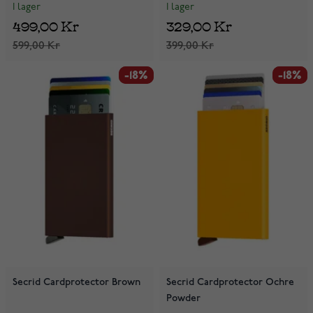
I lager
I lager
499,00 Kr
329,00 Kr
599,00 Kr
399,00 Kr
-18%
-18%
-18%
-18%
Secrid Cardprotector Brown
Secrid Cardprotector Ochre
Powder