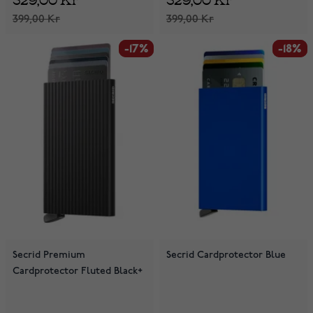
399,00 Kr
399,00 Kr
-17%
-17%
-18%
-18%
Secrid Premium
Secrid Cardprotector Blue
Cardprotector Fluted Black+