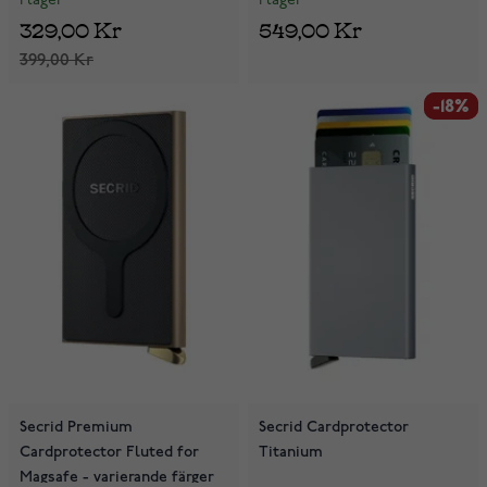
I lager
I lager
329,00 Kr
549,00 Kr
399,00 Kr
-18%
-18%
Secrid Premium
Secrid Cardprotector
Cardprotector Fluted for
Titanium
Magsafe - varierande färger