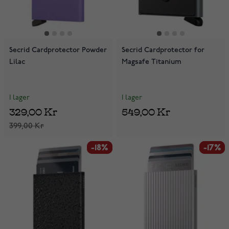
Secrid Cardprotector Powder
Secrid Cardprotector for
Lilac
Magsafe Titanium
I lager
I lager
329,00 Kr
549,00 Kr
399,00 Kr
-18%
-18%
-17%
-17%