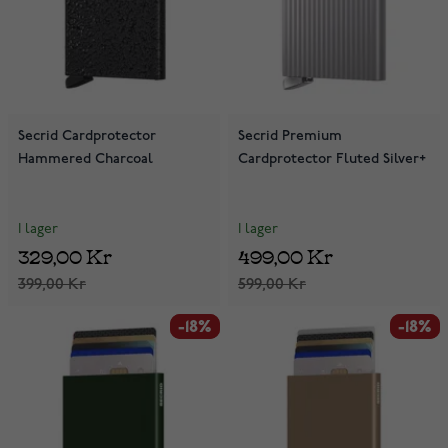
Secrid Cardprotector
Secrid Premium
Hammered Charcoal
Cardprotector Fluted Silver+
I lager
I lager
329,00 Kr
499,00 Kr
399,00 Kr
599,00 Kr
-18%
-18%
-18%
-18%