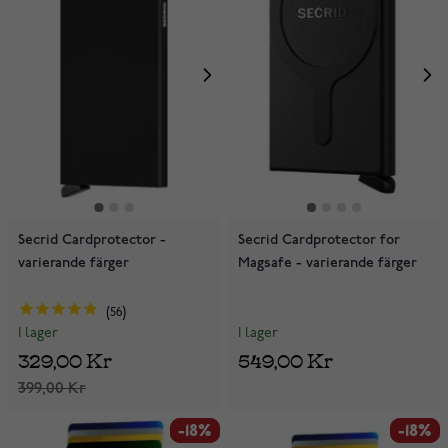
Secrid Cardprotector -
Secrid Cardprotector for
varierande färger
Magsafe - varierande färger
56
I lager
I lager
549,00 Kr
329,00 Kr
399,00 Kr
-18%
-18%
-18%
-18%