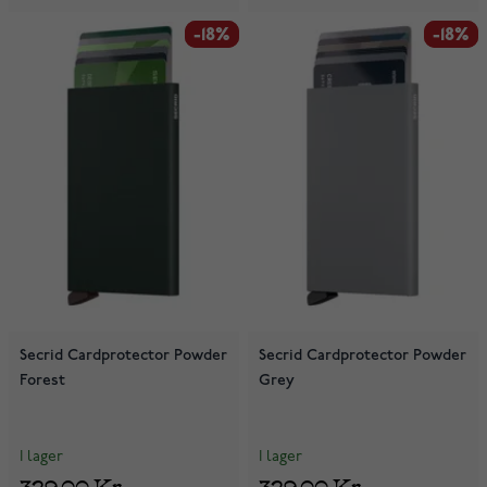
-18%
-18%
-18%
-18%
Secrid Cardprotector Powder
Secrid Cardprotector Powder
Forest
Grey
I lager
I lager
329,00 Kr
329,00 Kr