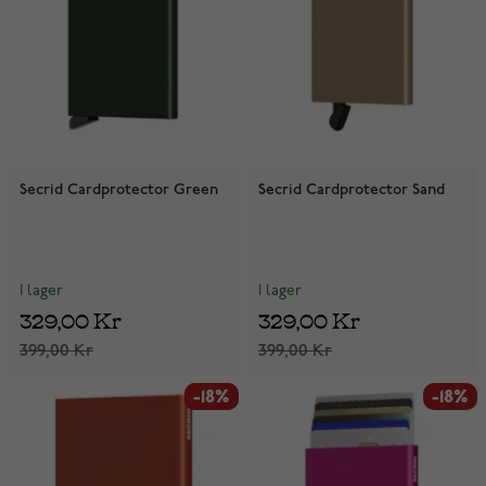
Secrid Cardprotector Green
Secrid Cardprotector Sand
I lager
I lager
329,00 Kr
329,00 Kr
399,00 Kr
399,00 Kr
-18%
-18%
-18%