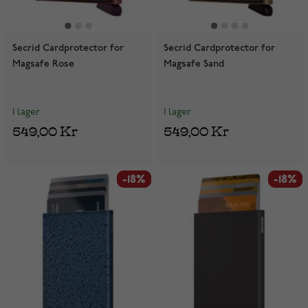
Secrid Cardprotector for
Secrid Cardprotector for
Magsafe Rose
Magsafe Sand
I lager
I lager
549,00 Kr
549,00 Kr
-18%
-18%
-18%
-18%