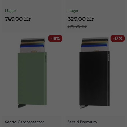
I lager
I lager
749,00 Kr
329,00 Kr
399,00 Kr
-18%
-18%
-17%
-17%
Secrid Cardprotector
Secrid Premium