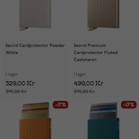
Secrid Cardprotector Powder
Secrid Premium
White
Cardprotector Fluted
Cashmere+
I lager
I lager
329,00 Kr
499,00 Kr
399,00 Kr
599,00 Kr
-17%
-17%
-17%
-17%