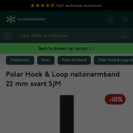
Hoppa till innehållet
9,619
verifierade recensioner
Cart
Sea
Back to School har börjat! 👉
Pulsklockor
Polar
Polar Armband
Polar Hook & Loop n
Polar Hook & Loop nailonarmband
22 mm svart S/M
-10%