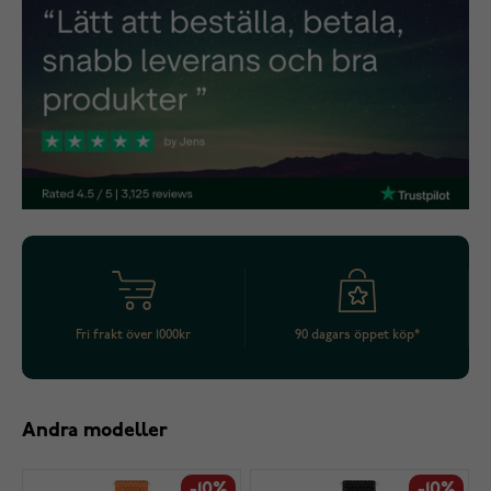
Fri frakt över 1000kr
90 dagars öppet köp*
Andra modeller
-10%
-10%